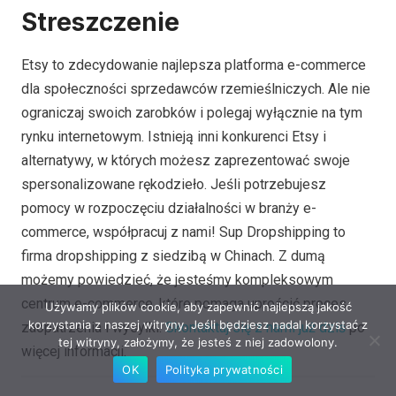
Streszczenie
Etsy to zdecydowanie najlepsza platforma e-commerce
dla społeczności sprzedawców rzemieślniczych. Ale nie
ograniczaj swoich zarobków i polegaj wyłącznie na tym
rynku internetowym. Istnieją inni konkurenci Etsy i
alternatywy, w których możesz zaprezentować swoje
spersonalizowane rękodzieło. Jeśli potrzebujesz
pomocy w rozpoczęciu działalności w branży e-
commerce, współpracuj z nami! Sup Dropshipping to
firma dropshipping z siedzibą w Chinach. Z dumą
możemy powiedzieć, że jesteśmy kompleksowym
centrum e-commerce, które pomaga uprościć proces
Używamy plików cookie, aby zapewnić najlepszą jakość
korzystania z naszej witryny. Jeśli będziesz nadal korzystać z
zaopatrzenia i wysyłki.
Skontaktuj się z nami już dziś
po
tej witryny, założymy, że jesteś z niej zadowolony.
więcej informacji.
OK
Polityka prywatności