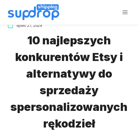
Przeskocz
do
treści
lipiec 27, 2024
10 najlepszych
konkurentów Etsy i
alternatywy do
sprzedaży
spersonalizowanych
rękodzieł