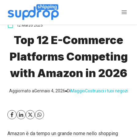
Salta
al
contenuto
12 Marzo 2025
Top 12 E-Commerce
Platforms Competing
with Amazon in 2026
Aggiornato a
Gennaio 4, 2026
Di
Maggio
Costruisci i tuoi negozi
Amazon è da tempo un grande nome nello shopping