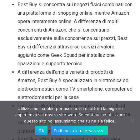
Best Buy si concentra sui negozi fisici combinati con
una piattaforma di shopping online, mentre Amazon
opera interamente online. A differenza di molti
concorrenti di Amazon, che si concentrano
esclusivamente sulla concorrenza sui prezzi, Best
Buy si differenzia attraverso servizi a valore
aggiunto come Geek Squad per installazione,
riparazioni e supporto tecnico.
A differenza dell'ampia varietà di prodotti di
Amazon, Best Buy è specializzato in elettronica ed
elettrodomestici, come TV, smartphone, computer ed
elettrodomestici per la casa.
I prezzi di Best Buy sono generalmente più alti di
Utilizziamo i cookie per assicurarti di offrirti la migliore
quelli di Amazon, soprattutto per TV e computer, ma
esperienza sul nostro sito web. Se continui ad utilizzare
questo sito noi assumiamo che tu ne sia felice.
l'azienda punta sui servizi a valore aggiunto
OK
Politica sulla riservatezza
piuttosto che sui prezzi bassi.
Best Buy offre il ritiro in negozio e la consegna