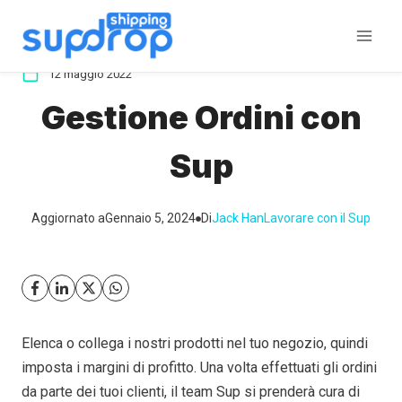
Salta
al
contenuto
12 maggio 2022
Gestione Ordini con
Sup
Aggiornato a
Gennaio 5, 2024
Di
Jack Han
Lavorare con il Sup
Elenca o collega i nostri prodotti nel tuo negozio, quindi
imposta i margini di profitto. Una volta effettuati gli ordini
da parte dei tuoi clienti, il team Sup si prenderà cura di