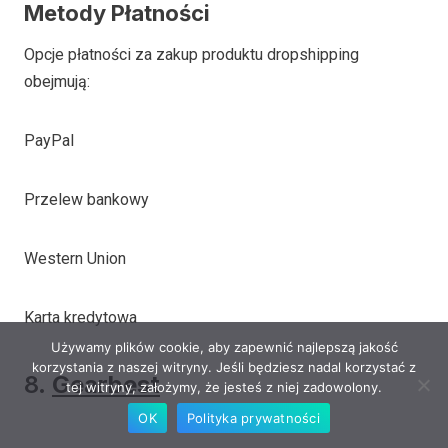
Metody Płatności
Opcje płatności za zakup produktu dropshipping
obejmują:
PayPal
Przelew bankowy
Western Union
Karta kredytowa
Używamy plików cookie, aby zapewnić najlepszą jakość
korzystania z naszej witryny. Jeśli będziesz nadal korzystać z
8.
Gearbest
tej witryny, założymy, że jesteś z niej zadowolony.
OK
Polityka prywatności