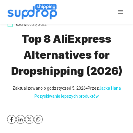
Przeskocz
do
treści
czerwiec 29, 2022
Top 8 AliExpress
Alternatives for
Dropshipping (2026)
Zaktualizowano o godz
styczeń 5, 2026
Przez
Jacka Hana
Pozyskiwanie lepszych produktów