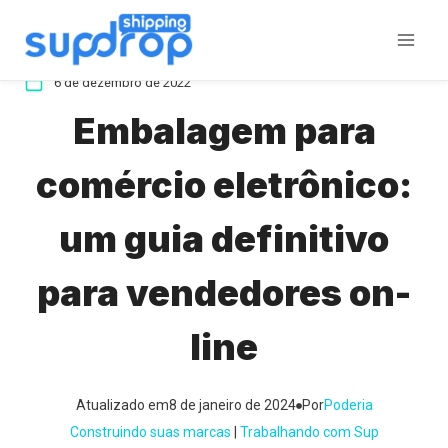
Ir
para
o
6 de dezembro de 2022
conteúdo
Embalagem para
comércio eletrônico:
um guia definitivo
para vendedores on-
line
Atualizado em
8 de janeiro de 2024
Por
Poderia
Construindo suas marcas
 | 
Trabalhando com Sup