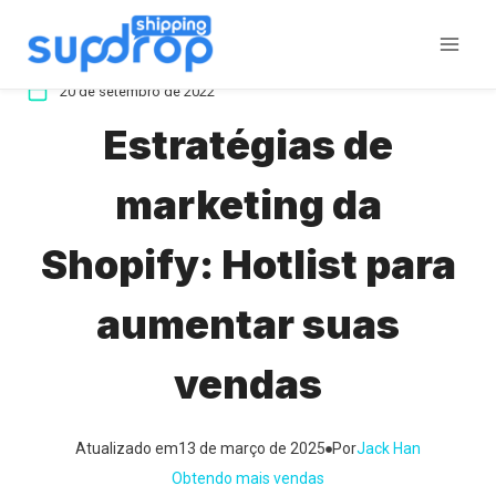
Ir
para
o
20 de setembro de 2022
conteúdo
Estratégias de
marketing da
Shopify: Hotlist para
aumentar suas
vendas
Atualizado em
13 de março de 2025
Por
Jack Han
Obtendo mais vendas