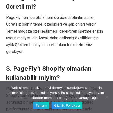
ücretli mi?
PageFly hem ücretsiz hem de ücretli planlar sunar.
Ücretsiz planın temel özellikleri ve şablonları vardır.
Temel mağaza özelleştirmesi gerektiren işletmeler için
uygun maliyetlidir. Ancak daha gelişmiş özellikler için
aylık $24'ten başlayan ücretli planı tercih etmeniz
gerekiyor.
3.
PageFly'ı Shopify olmadan
kullanabilir miyim?
Web sitemizde size en iyi deneyimi sunduğumuzdan emin
PageFly, özel bir Shopify sayfa oluşturucusudur. Çoğu
olmak için çerezleri kullanıyoruz. Bu siteyi kullanmaya devam
Shopify temasıyla ve en iyi Shopify uygulamalarıyla
ederseniz, siteden memnun olduğunuzu varsayacağız.
sorunsuz bir şekilde bütünleşir. Shopify'ı e-ticaret
Tamam
Gizlilik Politikası
platformunuz olarak kullanmıyorsanız diğer sayfa