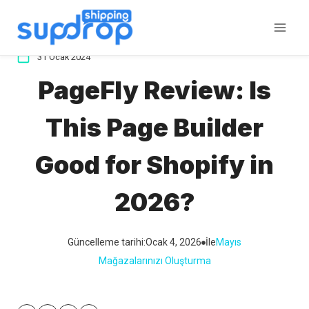
İçeriğe
atla
31 Ocak 2024
PageFly Review: Is
This Page Builder
Good for Shopify in
2026?
Güncelleme tarihi:
Ocak 4, 2026
İle
Mayıs
Mağazalarınızı Oluşturma