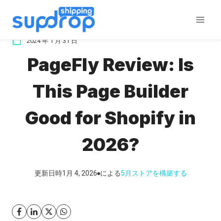
コ
ン
テ
2024 年 1 月 31 日
ン
PageFly Review: Is
ツ
に
This Page Builder
ス
キ
Good for Shopify in
ッ
プ
2026?
更新日時
1月 4, 2026
による
5月
ストアを構築する