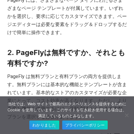
PageFly には、さまざまなページ タイプにわたるさま
ざまなページ テンプレートが付属しています。いずれ
かを選択し、要求に応じてカスタマイズできます。ペー
ジエディターは必要な要素をドラッグ＆ドロップするだ
けで簡単に操作できます。
2.
PageFlyは無料ですか、それとも
有料ですか?
PageFly は無料プランと有料プランの両方を提供しま
す。無料プランには基本的な機能とテンプレートが含ま
れています。基本的なストアのカスタマイズが必要な企
業にとって、コスト効率が高くなります。ただし、より
当社では、Web サイトで最高のエクスペリエンスを提供するために
高度な機能を使用するには、月額 $24 から始まる有料
Cookie を使用しています。このサイトを引き続き使用する場合は、
満足しているものとみなします。
プランを選択する必要があります。
わかりました
プライバシーポリシー