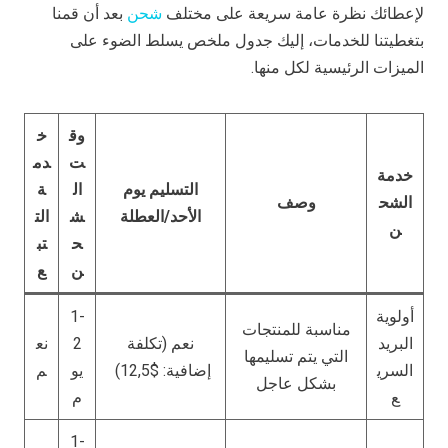
لإعطائك نظرة عامة سريعة على مختلف
شحن
بعد أن قمنا
بتغطيتنا للخدمات، إليك جدول ملخص يسلط الضوء على
الميزات الرئيسية لكل منها.
وق
خ
ت
دم
خدمة
التسليم يوم
ال
ة
الشح
وصف
الأحد/العطلة
ش
الت
ن
ح
تب
ن
ع
أولوية
1-
مناسبة للمنتجات
البريد
نعم (تكلفة
2
نع
التي يتم تسليمها
السري
إضافية: $12,5)
يو
م
بشكل عاجل
ع
م
1-