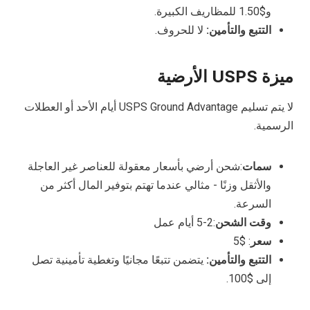
و$1.50 للمظاريف الكبيرة.
التتبع والتأمين:
لا للحروف.
ميزة USPS الأرضية
لا يتم تسليم USPS Ground Advantage أيام الأحد أو العطلات
الرسمية.
سمات
:شحن أرضي بأسعار معقولة للعناصر غير العاجلة
والأثقل وزنًا - مثالي عندما تهتم بتوفير المال أكثر من
السرعة.
وقت الشحن
:2-5 أيام عمل
سعر
: $5
التتبع والتأمين:
يتضمن تتبعًا مجانيًا وتغطية تأمينية تصل
إلى $100.