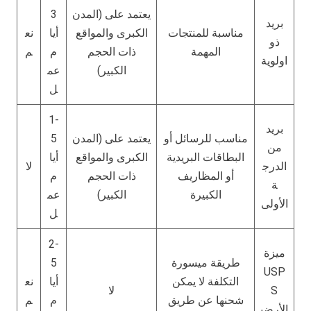
يعتمد على (المدن
3
بريد
مناسبة للمنتجات
الكبرى والمواقع
أيا
نع
ذو
المهمة
ذات الحجم
م
م
اولوية
الكبير)
عم
ل
1-
بريد
مناسب للرسائل أو
يعتمد على (المدن
5
من
البطاقات البريدية
الكبرى والمواقع
أيا
الدرج
لا
أو المظاريف
ذات الحجم
م
ة
الكبيرة
الكبير)
عم
الأولى
ل
2-
ميزة
طريقة ميسورة
5
USP
التكلفة لا يمكن
أيا
نع
S
لا
شحنها عن طريق
م
م
الأرضي