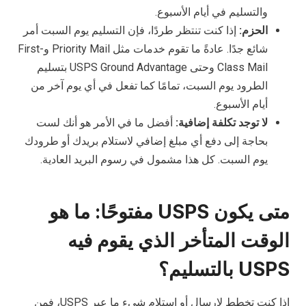
والتسليم في أيام الأسبوع.
الحزم:
إذا كنت تنتظر طردًا، فإن التسليم يوم السبت أمر
شائع جدًا. عادةً ما تقوم خدمات مثل Priority Mail وFirst-
Class Mail وحتى USPS Ground Advantage بتسليم
الطرود يوم السبت، تمامًا كما تفعل في أي يوم آخر من
أيام الأسبوع.
لا توجد تكلفة إضافية:
أفضل ما في الأمر هو أنك لست
بحاجة إلى دفع أي مبلغ إضافي لاستلام بريدك أو طرودك
يوم السبت. كل هذا مشمول في رسوم البريد العادية.
متى يكون USPS مفتوحًا: ما هو
الوقت المتأخر الذي يقوم فيه
USPS بالتسليم؟
إذا كنت تخطط لإرسال أو استلام شيء ما عبر USPS، فمن