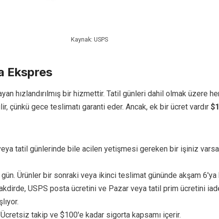
Kaynak: USPS
ta Ekspres
yan hızlandırılmış bir hizmettir. Tatil günleri dahil olmak üzere h
lir, çünkü gece teslimatı garanti eder. Ancak, ek bir ücret vardır
$1
veya tatil günlerinde bile acilen yetişmesi gereken bir işiniz varsa
2 gün. Ürünler bir sonraki veya ikinci teslimat gününde akşam 6'ya
 takdirde, USPS posta ücretini ve Pazar veya tatil prim ücretini iad
lıyor.
Ücretsiz takip ve $100'e kadar sigorta kapsamı içerir.