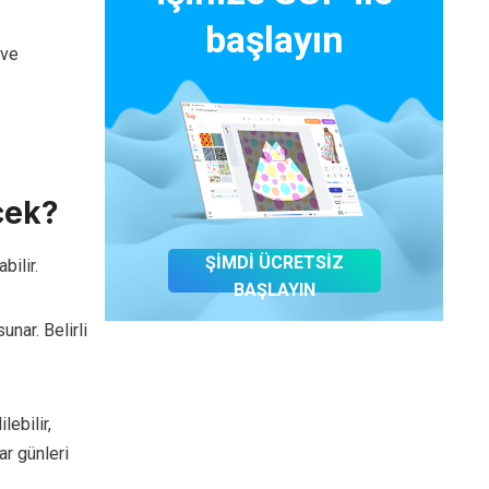
başlayın
 ve
cek?
ŞİMDİ ÜCRETSİZ
bilir.
BAŞLAYIN
unar. Belirli
ebilir,
r günleri