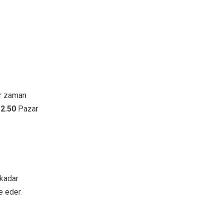
er zaman
2.50
Pazar
 kadar
e eder.