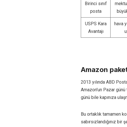
Birinci sınıf
mektup
posta
büyük
USPS Kara
hava y
Avantajı
u
Amazon paket
2013 yılında ABD Posta
Amazon'un Pazar günü te
günü bile kapınıza ulaşm
Bu ortaklık tamamen kola
sabırsızlandığınız bir 