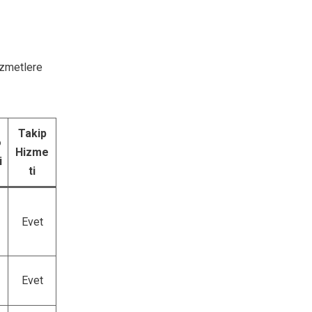
izmetlere
Takip
o
Hizme
i
ti
Evet
Evet