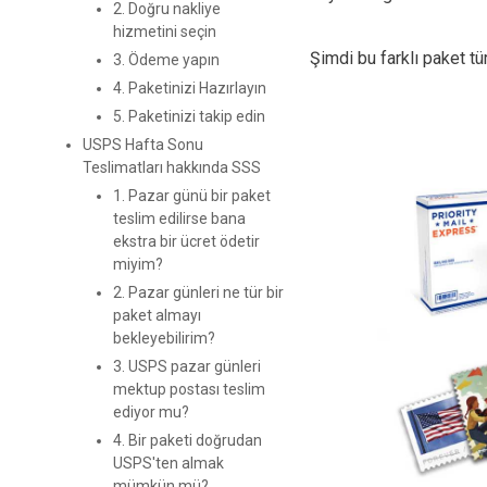
2. Doğru nakliye
hizmetini seçin
Şimdi bu farklı paket tür
3. Ödeme yapın
4. Paketinizi Hazırlayın
5. Paketinizi takip edin
USPS Hafta Sonu
Teslimatları hakkında SSS
1. Pazar günü bir paket
teslim edilirse bana
ekstra bir ücret ödetir
miyim?
2. Pazar günleri ne tür bir
paket almayı
bekleyebilirim?
3. USPS pazar günleri
mektup postası teslim
ediyor mu?
4. Bir paketi doğrudan
USPS'ten almak
mümkün mü?