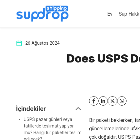
İçeriğe
atla
Ev
Sup Hakk
26 Ağustos 2024
Does USPS De
İçindekiler
USPS pazar günleri veya
Bir paketi beklerken, ta
tatillerde teslimat yapıyor
güncellemelerinde ufak 
mu? Hangi tür paketler teslim
çok doğaldır: USPS Paz
edilecek?