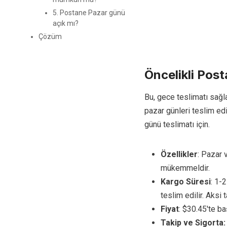
5. Postane Pazar günü
açık mı?
Çözüm
Öncelikli Pos
Bu, gece teslimatı sağla
pazar günleri teslim edi
günü teslimatı için.
Özellikler
: Pazar 
mükemmeldir.
Kargo Süresi
: 1-
teslim edilir. Aksi
Fiyat
: $30.45'te baş
Takip ve Sigorta: