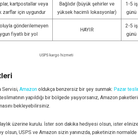
lar, kartpostallar veya
Bağlıdır (büyük şehirler ve
1-5 iş
 zarflar için uygundur
yüksek hacimli lokasyonlar)
günü
oluyla gönderilemeyen
2-5 iş
HAYIR
ygun fiyatlı bir yol
günü
USPS kargo hizmeti
leri
 Servisi,
Amazon
oldukça benzersiz bir şey sunmak:
Pazar tesli
slimatının yapıldığı bir bölgede yaşıyorsanız, Amazon paketleri
asını bekleyebilirsiniz.
ylık üzerine kurulu. İster son dakika hediyesi olsun, ister eliniz
şey olsun, USPS ve Amazon sizin yanınızda, paketinizin normalde