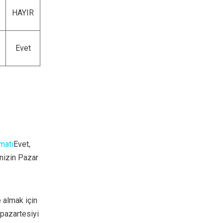
HAYIR
Evet
matı
Evet,
nizin Pazar
e almak için
 pazartesiyi