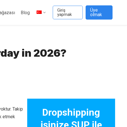
Üye
Giriş
ağazası
Blog
yapmak
olmak
rday in 2026?
oktur. Takip
Dropshipping
ak etmek
işinize SUP ile