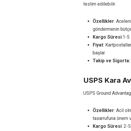
teslim edilebilir.
Özellikler
: Acelen
göndermenin bütçe 
Kargo Süresi
:1-5
Fiyat
: Kartpostalla
başlar.
Takip ve Sigorta:
USPS Kara Av
USPS Ground Advantage 
Özellikler
: Acil o
tasarrufuna önem 
Kargo Süresi
: 2-5