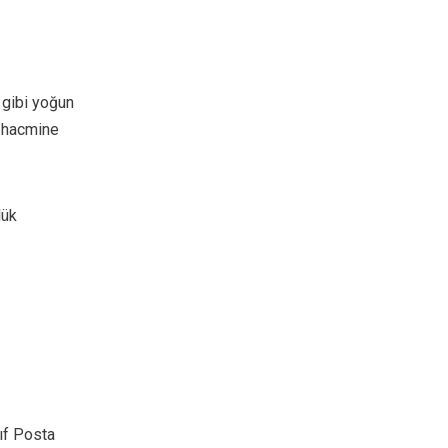
 gibi yoğun
n hacmine
lük
ıf Posta