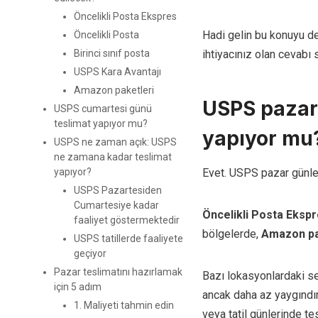
Öncelikli Posta Ekspres
Hadi gelin bu konuyu de
Öncelikli Posta
Birinci sınıf posta
ihtiyacınız olan cevabı 
USPS Kara Avantajı
Amazon paketleri
USPS pazar 
USPS cumartesi günü
teslimat yapıyor mu?
yapıyor mu?
USPS ne zaman açık: USPS
ne zamana kadar teslimat
yapıyor?
Evet. USPS pazar günler
USPS Pazartesiden
Cumartesiye kadar
Öncelikli Posta Eksp
faaliyet göstermektedir
bölgelerde,
Amazon pa
USPS tatillerde faaliyete
geçiyor
Pazar teslimatını hazırlamak
Bazı lokasyonlardaki se
için 5 adım
ancak daha az yaygındı
1. Maliyeti tahmin edin
veya tatil günlerinde te