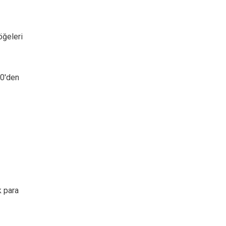
öğeleri
50'den
k para