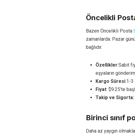
Öncelikli Post
Bazen Öncelikli Posta
t
zamanlarda. Pazar günü 
bağlıdır.
Özellikler
:Sabit f
eşyaların gönderimi
Kargo Süresi
:1-3
Fiyat
: $9.25'te başl
Takip ve Sigorta:
Birinci sınıf p
Daha az yaygın olmakla 