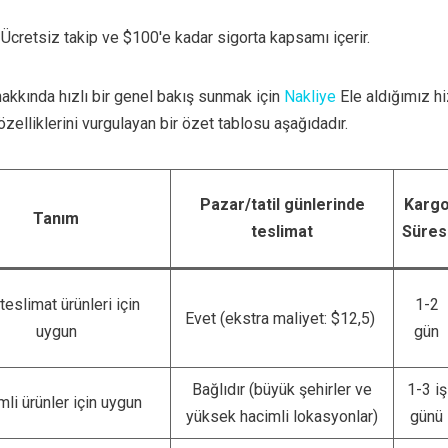
Ücretsiz takip ve $100'e kadar sigorta kapsamı içerir.
hakkında hızlı bir genel bakış sunmak için
Nakliye
Ele aldığımız h
 özelliklerini vurgulayan bir özet tablosu aşağıdadır.
Pazar/tatil günlerinde
Karg
Tanım
teslimat
Süres
 teslimat ürünleri için
1-2
Evet (ekstra maliyet: $12,5)
uygun
gün
Bağlıdır (büyük şehirler ve
1-3 iş
li ürünler için uygun
yüksek hacimli lokasyonlar)
günü