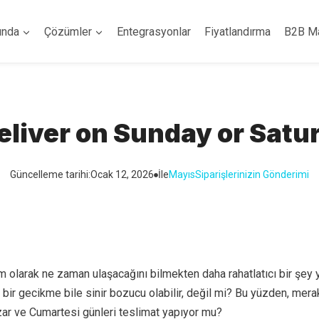
ında
Çözümler
Entegrasyonlar
Fiyatlandırma
B2B M
liver on Sunday or Satu
Güncelleme tarihi:
Ocak 12, 2026
İle
Mayıs
Siparişlerinizin Gönderimi
m olarak ne zaman ulaşacağını bilmekten daha rahatlatıcı bir şey y
bir gecikme bile sinir bozucu olabilir, değil mi? Bu yüzden, mer
ar ve Cumartesi günleri teslimat yapıyor mu?