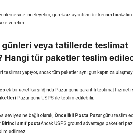
rinlemesine inceleyelim, gereksiz ayrıntıları bir kenara bırakalım
size verelim.
günleri veya tatillerde teslimat
 Hangi tür paketler teslim edile
i teslimat yapıyor, ancak tüm paketler aynı gün kapınıza ulaşmaya
res
ek bir ücret karşılığında Pazar günü garantili teslimat hizmeti s
ketleri
Pazar günü USPS ile teslim edilebilir.
s seviyesine bağlı olarak,
Öncelikli Posta
Pazar günü teslim edil
r
Birinci sınıf posta
Ancak USPS ground advantage paketleri paza
slim edilmez.