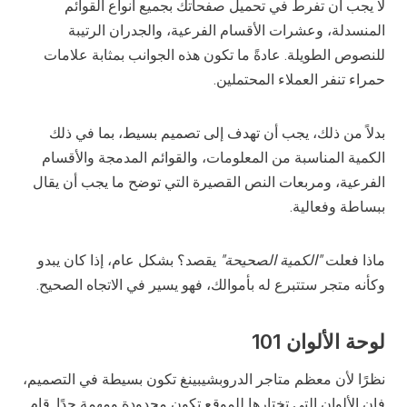
لا يجب أن تفرط في تحميل صفحاتك بجميع أنواع القوائم
المنسدلة، وعشرات الأقسام الفرعية، والجدران الرتيبة
للنصوص الطويلة. عادةً ما تكون هذه الجوانب بمثابة علامات
حمراء تنفر العملاء المحتملين.
بدلاً من ذلك، يجب أن تهدف إلى تصميم بسيط، بما في ذلك
الكمية المناسبة من المعلومات، والقوائم المدمجة والأقسام
الفرعية، ومربعات النص القصيرة التي توضح ما يجب أن يقال
ببساطة وفعالية.
ماذا فعلت
"الكمية الصحيحة"
يقصد؟ بشكل عام، إذا كان يبدو
وكأنه متجر ستتبرع له بأموالك، فهو يسير في الاتجاه الصحيح.
لوحة الألوان 101
نظرًا لأن معظم متاجر الدروبشيبينغ تكون بسيطة في التصميم،
فإن الألوان التي تختارها للموقع تكون محدودة ومهمة جدًا. قام