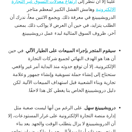
علينا إلا أن ننظر إلى
ارتفاع معدلات التسوق عبر التجارة
الإلكترونية
وهامش الفشل الكبير لمعظم متاجر
الدروبشيبينغ في معرفة ذلك. وبجمع الاثنين معاً، ندرك أن
الطلب يتزايد، في حين أن العرض لا يواكب ذلك. بمعنى
آخر، ظروف السوق المثالية لبدء عمل دروبشيبينغ.
سيقوم المتجر بإجراء المبيعات على الطيار الآلي
. في حين
أن هذا هو الهدف النهائي لجميع شركات التجارة
الإلكترونية، إلا أن توقع حدوثه منذ البداية أمر غير واقعي.
ستحتاج إلى إنشاء حملة تسويقية وإنشاء جمهور وعلامة
تجارية وبناء الشعبية قبل استهداف المبيعات الآلية. لكن
دليل دروبشيبينغ الخاص بنا يغطي كل هذا لاحقًا.
دروبشيبينغ سهل
. على الرغم من أنها ليست صعبة مثل
إدارة منصة التجارة الإلكترونية على غرار المستودعات، إلا
أن الدروبشيبينغ لا يزال يتطلب الوقت والجهد. يعد بناء
المتجر بحد ذاته أمرًا سهلاً إلى حد ما، ولكن ضمان نجاحه