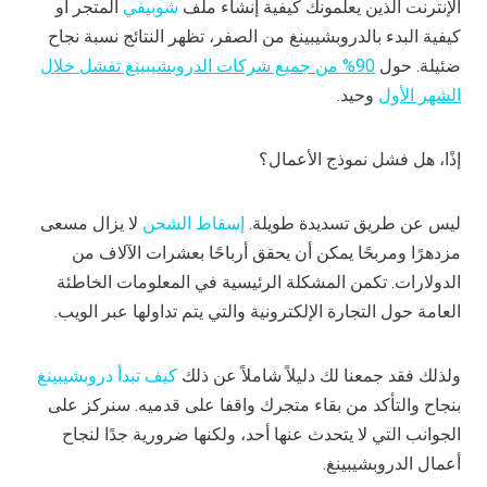
الإنترنت الذين يعلمونك كيفية إنشاء ملف
شوبيفي
المتجر أو
كيفية البدء بالدروبشيبينغ من الصفر، تظهر النتائج نسبة نجاح
ضئيلة. حول
90% من جميع شركات الدروبشيبينغ تفشل خلال
الشهر الأول
وحيد.
إذًا، هل فشل نموذج الأعمال؟
ليس عن طريق تسديدة طويلة.
إسقاط الشحن
لا يزال مسعى
مزدهرًا ومربحًا يمكن أن يحقق أرباحًا بعشرات الآلاف من
الدولارات. تكمن المشكلة الرئيسية في المعلومات الخاطئة
العامة حول التجارة الإلكترونية والتي يتم تداولها عبر الويب.
ولذلك فقد جمعنا لك دليلاً شاملاً عن ذلك
كيف تبدأ دروبشيبينغ
بنجاح والتأكد من بقاء متجرك واقفا على قدميه. سنركز على
الجوانب التي لا يتحدث عنها أحد، ولكنها ضرورية جدًا لنجاح
أعمال الدروبشيبينغ.