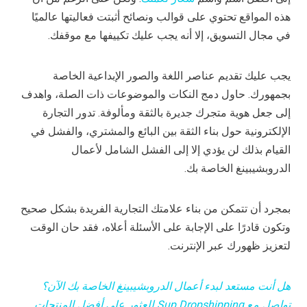
هذه المواقع تحتوي على قوالب ونصائح أثبتت فعاليتها عالميًا
في مجال التسويق، إلا أنه يجب عليك تكييفها مع موقفك.
يجب عليك تقديم عناصر اللغة والصور الإبداعية الخاصة
بجمهورك. حاول دمج النكات والموضوعات ذات الصلة، واهدف
إلى جعل هوية متجرك جديرة بالثقة ومألوفة. تدور التجارة
الإلكترونية حول بناء الثقة بين البائع والمشتري، والفشل في
القيام بذلك لن يؤدي إلا إلى الفشل الشامل لأعمال
الدروبشيبينغ الخاصة بك.
بمجرد أن تتمكن من بناء علامتك التجارية الفريدة بشكل صحيح
وتكون قادرًا على الإجابة على الأسئلة أعلاه، فقد حان الوقت
لتعزيز ظهورك عبر الإنترنت.
هل أنت مستعد لبدء أعمال الدروبشيبينغ الخاصة بك الآن؟
تواصل مع Sup Dropshipping للعثور على أفضل المنتجات