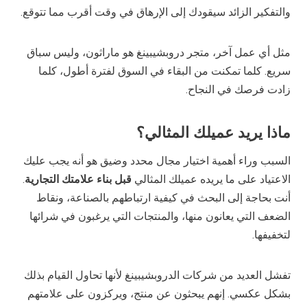
والتفكير الزائد سيقودك إلى الإرهاق في وقت أقرب مما تتوقع.
مثل أي عمل آخر، متجر دروبشيبينغ هو ماراثون، وليس سباق
سريع. كلما تمكنت من البقاء في السوق لفترة أطول، كلما
زادت فرصك في النجاح.
ماذا يريد عميلك المثالي؟
السبب وراء أهمية اختيار مجال محدد وضيق هو أنه يجب عليك
الاعتياد على ما يريده عميلك المثالي
قبل بناء علامتك التجارية
.
أنت بحاجة إلى البحث في كيفية ارتباطهم بالصناعة، ونقاط
الضعف التي يعانون منها، والمنتجات التي يرغبون في شرائها
لتخفيفها.
تفشل العديد من شركات الدروبشيبينغ لأنها تحاول القيام بذلك
بشكل عكسي. إنهم يبحثون عن منتج، ويركزون على علامتهم