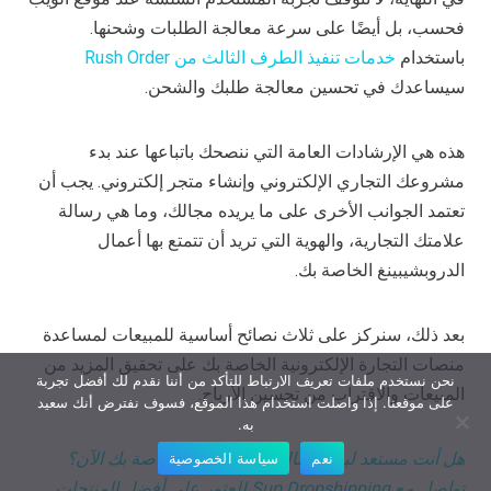
فحسب، بل أيضًا على سرعة معالجة الطلبات وشحنها.
باستخدام
خدمات تنفيذ الطرف الثالث من Rush Order
سيساعدك في تحسين معالجة طلبك والشحن.
هذه هي الإرشادات العامة التي ننصحك باتباعها عند بدء
مشروعك التجاري الإلكتروني وإنشاء متجر إلكتروني. يجب أن
تعتمد الجوانب الأخرى على ما يريده مجالك، وما هي رسالة
علامتك التجارية، والهوية التي تريد أن تتمتع بها أعمال
الدروبشيبينغ الخاصة بك.
بعد ذلك، سنركز على ثلاث نصائح أساسية للمبيعات لمساعدة
منصات التجارة الإلكترونية الخاصة بك على تحقيق المزيد من
نحن نستخدم ملفات تعريف الارتباط للتأكد من أننا نقدم لك أفضل تجربة
المبيعات والاقتراب من تحسين الأرباح.
على موقعنا. إذا واصلت استخدام هذا الموقع، فسوف نفترض أنك سعيد
به.
هل أنت مستعد لبدء أعمال الدروبشيبينغ الخاصة بك الآن؟
نعم
سياسة الخصوصية
تواصل مع Sup Dropshipping للعثور على أفضل المنتجات