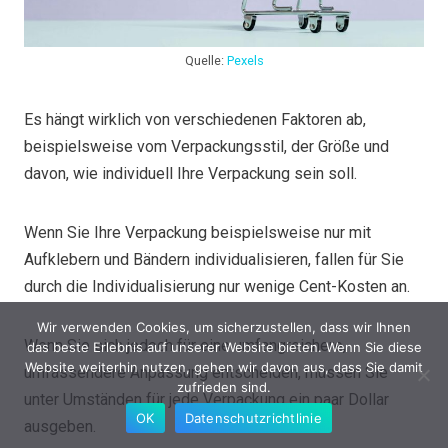
Quelle:
Pexels
Es hängt wirklich von verschiedenen Faktoren ab,
beispielsweise vom Verpackungsstil, der Größe und
davon, wie individuell Ihre Verpackung sein soll.
Wenn Sie Ihre Verpackung beispielsweise nur mit
Aufklebern und Bändern individualisieren, fallen für Sie
durch die Individualisierung nur wenige Cent-Kosten an.
Wir verwenden Cookies, um sicherzustellen, dass wir Ihnen
Wenn Sie sich jedoch für eine umfangreichere,
das beste Erlebnis auf unserer Website bieten. Wenn Sie diese
Website weiterhin nutzen, gehen wir davon aus, dass Sie damit
umfassendere Anpassung entscheiden, müssen Sie
zufrieden sind.
unter Umständen für jede Verpackung ein paar Dollar
OK
Datenschutzrichtlinie
ausgeben.