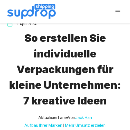
Zum
Inhalt
springen
3. April 2024
So erstellen Sie
individuelle
Verpackungen für
kleine Unternehmen:
7 kreative Ideen
Aktualisiert am
Von
Jack Han
Aufbau Ihrer Marken
 | 
Mehr Umsatz erzielen