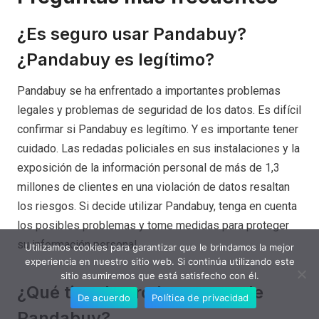
¿Es seguro usar Pandabuy?
¿Pandabuy es legítimo?
Pandabuy se ha enfrentado a importantes problemas
legales y problemas de seguridad de los datos. Es difícil
confirmar si Pandabuy es legítimo. Y es importante tener
cuidado. Las redadas policiales en sus instalaciones y la
exposición de la información personal de más de 1,3
millones de clientes en una violación de datos resaltan
los riesgos. Si decide utilizar Pandabuy, tenga en cuenta
los posibles problemas y tome medidas para proteger
su información personal.
Utilizamos cookies para garantizar que le brindamos la mejor
experiencia en nuestro sitio web. Si continúa utilizando este
sitio asumiremos que está satisfecho con él.
¿Qué tipo de productos vende
De acuerdo
Política de privacidad
Pandabuy?