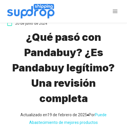
Saltar
al
contenido
20 de junio de 2024
¿Qué pasó con
Pandabuy? ¿Es
Pandabuy legítimo?
Una revisión
completa
Actualizado en
19 de febrero de 2025
Por
Puede
Abastecimiento de mejores productos