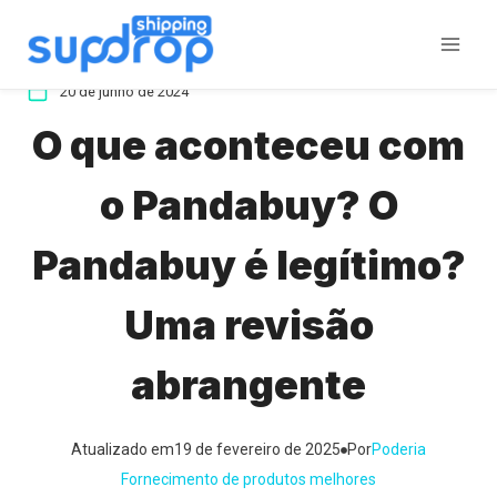
Ir
para
o
20 de junho de 2024
conteúdo
O que aconteceu com
o Pandabuy? O
Pandabuy é legítimo?
Uma revisão
abrangente
Atualizado em
19 de fevereiro de 2025
Por
Poderia
Fornecimento de produtos melhores