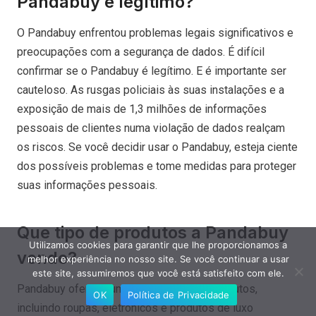
Pandabuy é legítimo?
O Pandabuy enfrentou problemas legais significativos e
preocupações com a segurança de dados. É difícil
confirmar se o Pandabuy é legítimo. E é importante ser
cauteloso. As rusgas policiais às suas instalações e a
exposição de mais de 1,3 milhões de informações
pessoais de clientes numa violação de dados realçam
os riscos. Se você decidir usar o Pandabuy, esteja ciente
dos possíveis problemas e tome medidas para proteger
suas informações pessoais.
Que tipo de produtos a Pandabuy
Utilizamos cookies para garantir que lhe proporcionamos a
vende?
melhor experiência no nosso site. Se você continuar a usar
este site, assumiremos que você está satisfeito com ele.
Pandabuy oferece uma ampla gama de produtos,
OK
Política de Privacidade
incluindo roupas, eletrônicos e produtos de luxo