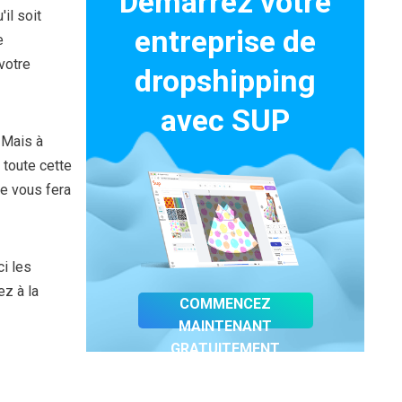
Démarrez votre
il soit
entreprise de
e
votre
dropshipping
avec SUP
 Mais à
 toute cette
ne vous fera
ci les
ez à la
COMMENCEZ
MAINTENANT
GRATUITEMENT