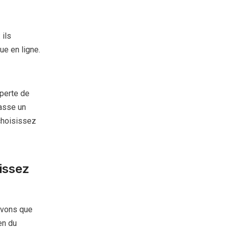
ils
ue en ligne.
 perte de
fasse un
choisissez
issez
avons que
en du