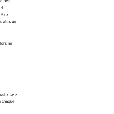
se des
et
 Pire
us êtes un
lors ne
ouhaite-t-
n chaque
.