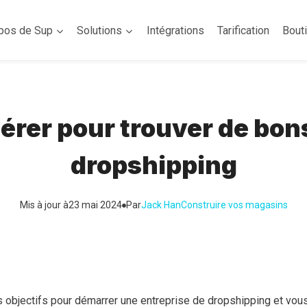
pos de Sup
Solutions
Intégrations
Tarification
Bout
rer pour trouver de bons
dropshipping
Mis à jour à
23 mai 2024
Par
Jack Han
Construire vos magasins
s objectifs pour démarrer une entreprise de dropshipping et vou