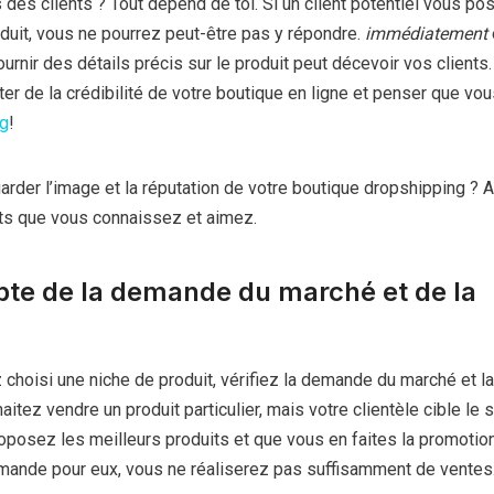
des clients ? Tout dépend de toi. Si un client potentiel vous po
duit, vous ne pourrez peut-être pas y répondre.
immédiatement
ournir des détails précis sur le produit peut décevoir vos clients.
ter de la crédibilité de votre boutique en ligne et penser que vo
ng
!
der l’image et la réputation de votre boutique dropshipping ? A
ts que vous connaissez et aimez.
te de la demande du marché et de la
choisi une niche de produit, vérifiez la demande du marché et la
tez vendre un produit particulier, mais votre clientèle cible le s
oposez les meilleurs produits et que vous en faites la promotio
 demande pour eux, vous ne réaliserez pas suffisamment de ventes