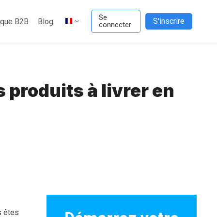
Se
S'inscrire
ique B2B
Blog
connecter
 produits à livrer en
s êtes