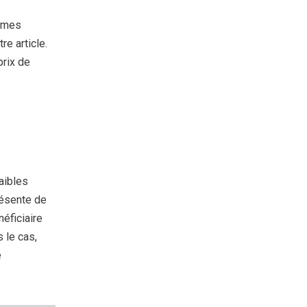
mêmes
re article.
prix de
aibles
résente de
néficiaire
 le cas,
e