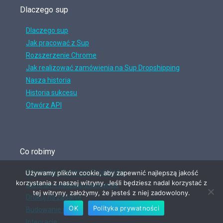
Dlaczego sup
Dlaczego sup
Jak pracować z Sup
Rozszerzenie Chrome
Jak realizować zamówienia na Sup Dropshipping
Nasza historia
Historia sukcesu
Otwórz API
Co robimy
Zwycięskie Centrum Produktów
Używamy plików cookie, aby zapewnić najlepszą jakość
korzystania z naszej witryny. Jeśli będziesz nadal korzystać z
Centrum realizacji zamówień
tej witryny, założymy, że jesteś z niej zadowolony.
Drukuj na żądanie
OK
Polityka prywatności
Budowanie marki
Integracje