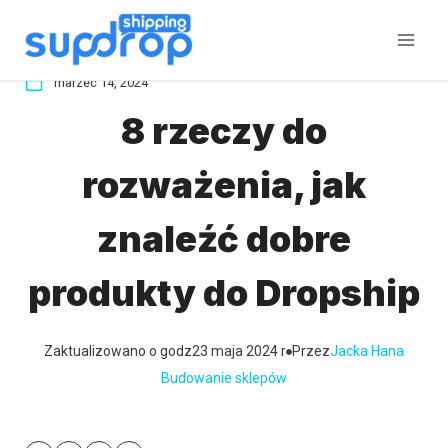
Przeskocz
do
treści
marzec 14, 2024
8 rzeczy do
rozważenia, jak
znaleźć dobre
produkty do Dropship
Zaktualizowano o godz
23 maja 2024 r
Przez
Jacka Hana
Budowanie sklepów