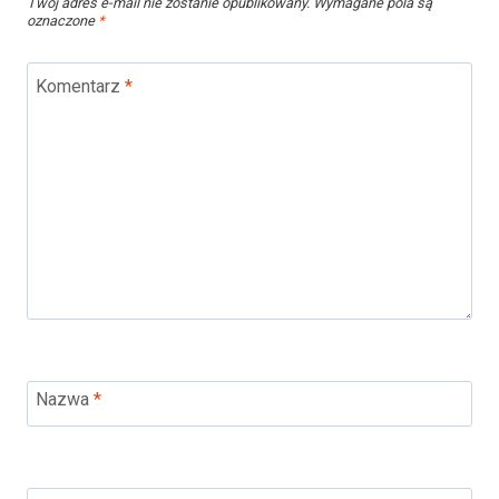
Twój adres e-mail nie zostanie opublikowany.
Wymagane pola są
oznaczone
*
Komentarz
*
Nazwa
*