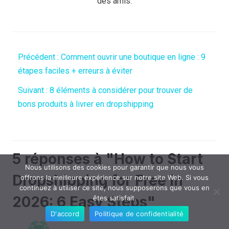
des amis.
Précédent :
Comment ouvrir une boutique en ligne : 9
étapes faciles + erreurs à éviter
Suivant :
8 éléments à considérer pour trouver de
bons produits à livrer en dropshipping
5 réponses à "How to Start
Nous utilisons des cookies pour garantir que nous vous
Dropshipping for Free in
offrons la meilleure expérience sur notre site Web. Si vous
continuez à utiliser ce site, nous supposerons que vous en
2026: 6 Easy Steps"
êtes satisfait.
D'accord
Politique de confidentialité