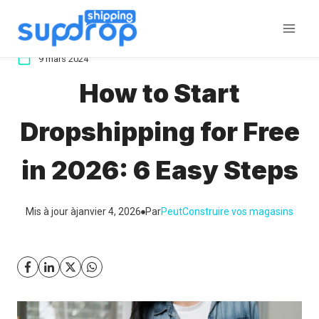
Aller
au
contenu
9 mars 2024
How to Start
Dropshipping for Free
in 2026: 6 Easy Steps
Mis à jour à
janvier 4, 2026
Par
Peut
Construire vos magasins