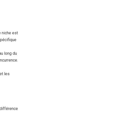
e niche est
pécifique
au long du
oncurrence.
et les
 différence