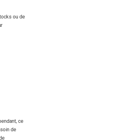
stocks ou de
ur
pendant, ce
esoin de
de