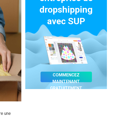
dropshipping
avec SUP
COMMENCEZ
MAINTENANT
GRATUITEMENT
re une