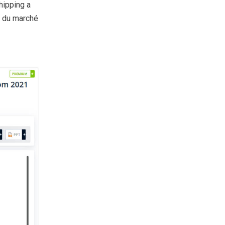
hipping a
e du marché