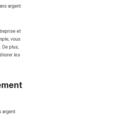
ns argent.
treprise et
mple, vous
. De plus,
liorer les
ement
 argent.