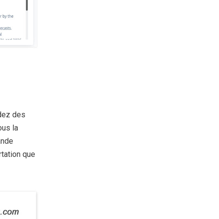
dez des
ous la
ande
rtation que