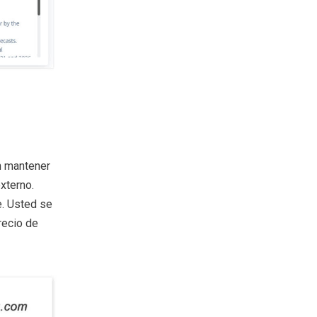
n mantener
xterno.
e. Usted se
recio de