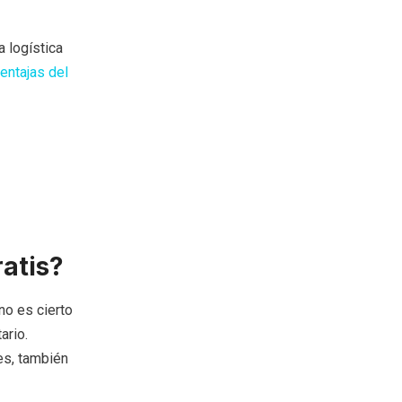
a logística
entajas del
atis?
no es cierto
ario.
es, también