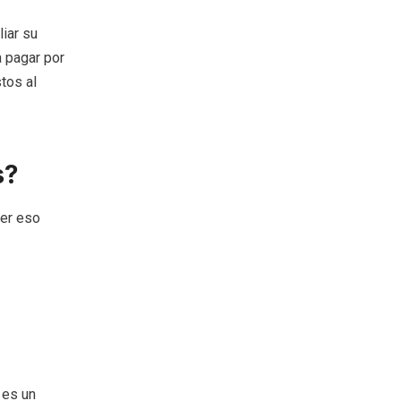
liar su
 pagar por
tos al
s?
cer eso
 es un