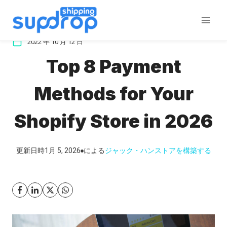
コ
ン
テ
2022 年 10 月 12 日
ン
Top 8 Payment
ツ
に
Methods for Your
ス
キ
Shopify Store in 2026
ッ
プ
更新日時
1月 5, 2026
による
ジャック・ハン
ストアを構築する