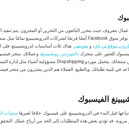
بوك
عمال معروف حيث يتحرر البائعون من التخزين أو المخزون. يتم تنفيذ ا
قبل الموردين دروبشيبينغ. يوفر سوق Facebook أيضًا فرصًا لشركات الدروبشيبينغ تمامً
ازون
,
موقع ئي باي
، و
شوبيفي
. هناك ثلاث أساسيات لدروبشيبينغ على ا
فيسبوك للعثور على متجرك
د
الموردين روبشيبينغ
، وعملائك. متجر فيسب
المكان الذي يتم فيه عرض منتجاتك. يتحمل موردو Dropshipping مسؤولية أشياء م
ساعد في تلبية طلباتك. وبالطبع، العملاء هم الذين يشترون من متجر في
يبينغ الفيسبوك
باعها قبل البدء في الدروبشيبينغ على فيسبوك. خلافا لغيرها
منصات الت
 مرونة، قد تؤدي بعض هذه المتطلبات إلى الحد من أرباح عملك. التحقق 