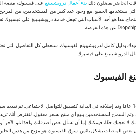
لوقت الحاضر يفضلون ذلك
بدء أعمال دروبشيبينغ
على فيسبوك، منصة ال
والتي يستخدمها الجميع. مع وجود عدد كبير من المستخدمين، من المرجح
 النجاح. هذا هو أحد الأسباب التي تجعل خدمة دروبشيبينغ على فيسبوك 
يدك بدليل كامل لدروبشيبينغ الفيسبوك. سنغطي كل التفاصيل التي تحت
ال الدروبشيبينغ على فيسبوك.
نغ الفيسبوك
تم تأسيسه منذ 18 عامًا وتم إطلاقه في البداية كتطبيق للتواصل الاجتماعي. تم تقديم س
Faceboo في عام 2016. وتم السماح للمستخدمين ببيع أي منتج بسعر معقول. لنفترض أنك ت
 لا تعجبك حقًا، فيمكنك إما أن تسأل بعض أصدقائك واحدًا تلو الآخر أو
 بعض المنصات بشكل يائس. سوق الفيسبوك هو مزيج من هذين الحلين. 