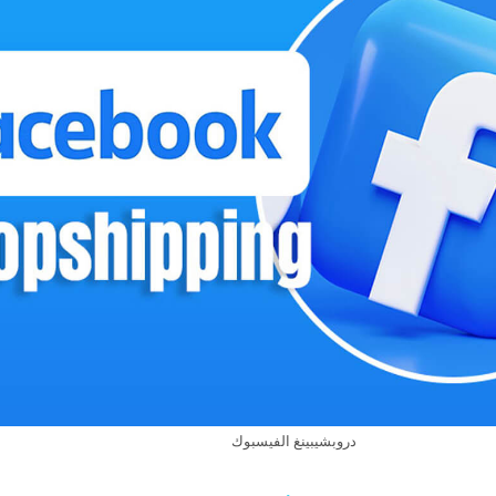
دروبشيبينغ الفيسبوك