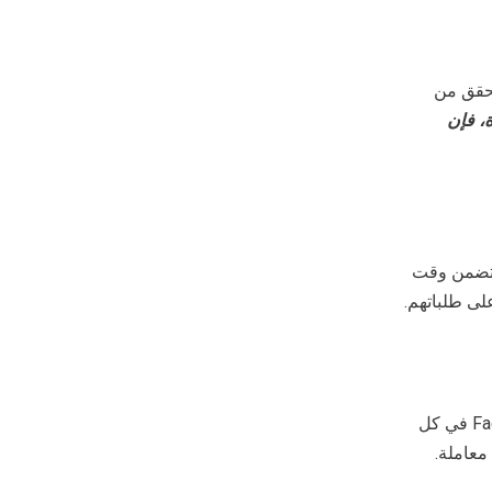
ق فيسبوك. الجنسية الأمريكية مطلوبة. سيقوم Facebook بالتحقق من
ة، فإن
يتضمن وقت
ى طلباتهم.
يفرض Facebook Marketplace رسومًا، مما يعني أنه يتعين عليك الدفع لـ Facebook Marketplace في كل