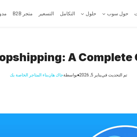
ت
حول سوب
حلول
التكامل
التسعير
متجر B2B
مدو
opshipping: A Complete 
تم التحديث في
يناير 5, 2026
بواسطة
جاك هان
بناء المتاجر الخاصة بك