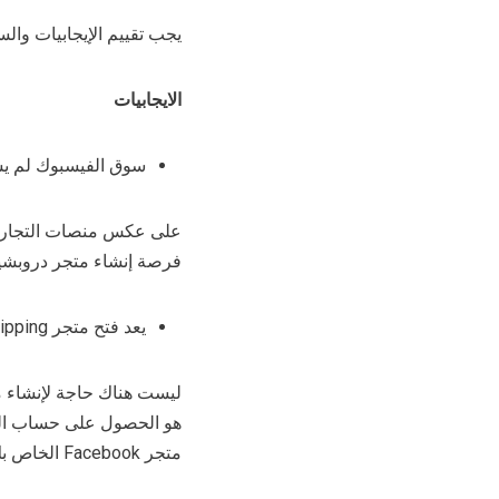
يجب تقييم الإيجابيات والسلبيات قبل 
الايجابيات
سوق الفيسبوك لم يش
على عكس منصات التجارة ال
فرصة إنشاء متجر دروبشيب
يعد فتح متجر Facebook Dropshipping أمرًا سهلاً وآمنًا
ليست هناك حاجة لإنشاء مو
هو الحصول على حساب الفي
متجر Facebook الخاص بك بنظام Dropshipping بقنوات متعددة.