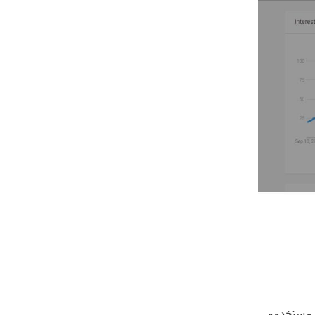
ة 100، فقد يكون كلمة طنانة ساخنة على بحث Google. يهتم مستخدمو