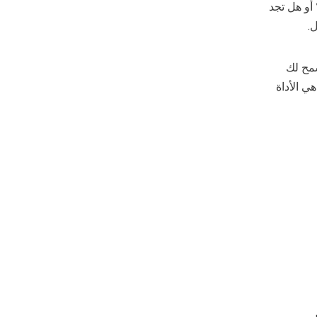
أو هل تجد
سمح لك
ر على الاتجاهات. سواء كنت ترغب في استكشاف مجال أو منتج رائج، فإن Google Trends هي الأداة