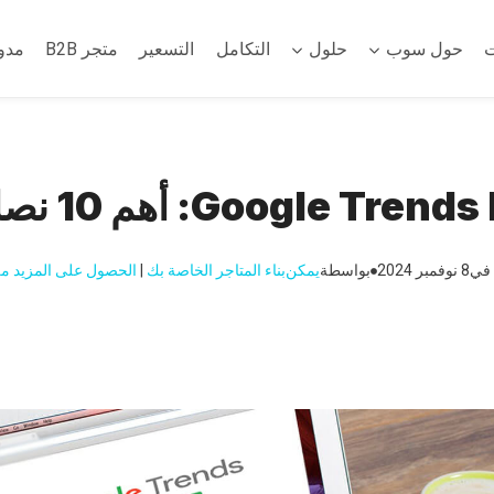
ت
حول سوب
حلول
التكامل
التسعير
متجر B2B
مدو
G: أهم 10 نصائح لتعزيز نجاحك
 في
8 نوفمبر 2024
بواسطة
يمكن
بناء المتاجر الخاصة بك
 | 
الحصول على المزيد من