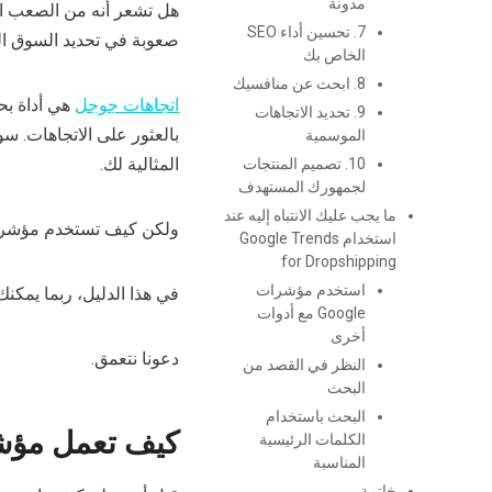
مدونة
هل تشعر أنه من الصعب ال
7. تحسين أداء SEO
صعوبة في تحديد السوق المستهدف؟ 
الخاص بك
8. ابحث عن منافسيك
اتجاهات جوجل
هي أداة بحث م
9. تحديد الاتجاهات
الموسمية
المثالية لك.
10. تصميم المنتجات
لجمهورك المستهدف
ما يجب عليك الانتباه إليه عند
ولكن كيف تستخدم مؤشرات Google لأعمالك في مجال دروبشيبينغ ع
استخدام Google Trends
for Dropshipping
استخدم مؤشرات
في هذا الدليل، ربما يمكنك
Google مع أدوات
أخرى
دعونا نتعمق.
النظر في القصد من
البحث
البحث باستخدام
كيف تعمل مؤ
الكلمات الرئيسية
المناسبة
خاتمة