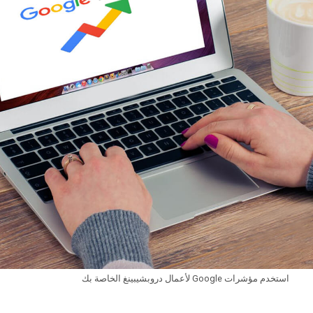
استخدم مؤشرات Google لأعمال دروبشيبينغ الخاصة بك