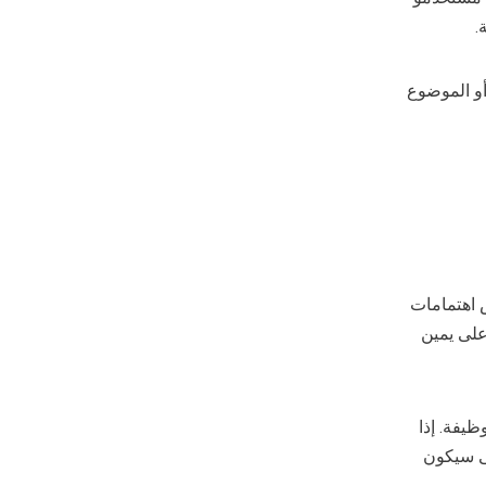
أو الموضوع
ض اهتمامات
على يمين
يفة. إذا
لى سيكون