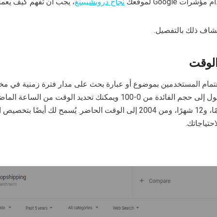
ت Google لموقعك
نجاح دروبشيبينغ
، يجب أن تفهم كيف يعمل
كشاف ذلك بالتفصيل.
الوقت
هر مؤشرات Google اهتمام المستخدمين بموضوع أو عبارة بحث على مدار فترة زمنية في
هذا المخطط، يمكنك الوصول إلى حجم الفائدة من 0-100 ويمكنك تحديد الوقت من الس
و7 أيام، و30 يومًا، و90 يومًا، و12 شهرًا، ومن 2004 إلى الوقت الحاضر. يُسمح لك أيضً
حتياجاتك.