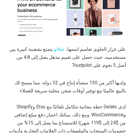
على غرار الحلوى تقاسم اسمها،
جيلاتو
يتمتع بشعبية كبيرة بين
مستخدميه، حيث حصل على تقييم مذهل يصل إلى 4.8 من
أصل 5 نجوم على Trustpilot.
ولديها أكثر من 130 منشأة إنتاج في 32 دولة، مما يسمح لك
بالبيع عالميًا مع توفير أوقات شحن محلية سريعة للعملاء.
لدى Gelato خطة مجانية تتكامل تلقائيًا مع Etsy وShopify
وWooCommerce. ومع ذلك، يمكنك اختيار دفع مبلغ إضافي
من $24 إلى $119 شهريًا للاستمتاع بما يصل إلى 15% من
خصومات المنتجات والملصقات ذات العلامات التجارية وأدوات