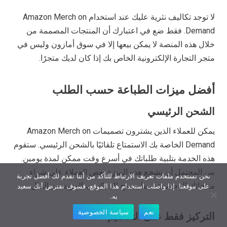
لا توجد تكاليف نثرية عليك عند استخدام Amazon Merch on
Demand. فقط ضع في اعتبارك أن المنتجات المصممة من
خلال هذه المنصة لا يمكن بيعها إلا في سوق أمازون وليس في
متجر التجارة الإلكترونية الخاص بك إذا كان لديك متجرًا.
أفضل ميزات الطباعة حسب الطلب
الشحن الرئيسي
يمكن للعملاء الذين يشترون تصميمات Amazon Merch on
Demand الخاصة بك الاستمتاع تلقائيًا بالشحن الرئيسي. ستقوم
هذه الخدمة بتلبية طلباتك في أسرع وقت ممكن لمدة يومين.
من المحتمل أن تشجع هذه الميزة بعض العملاء على شراء
نحن نستخدم ملفات تعريف الارتباط للتأكد من أننا نقدم لك أفضل تجربة
منتجاتك المصممة، مما يسمح لك بكسب المزيد من المال.
على موقعنا. إذا واصلت استخدام هذا الموقع، فسوف نفترض أنك سعيد
به.
نعم
سياسة الخصوصية
التركيز فقط على التصميم