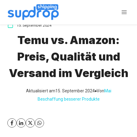
Zum
Inhalt
springen
15. September 2024
Temu vs. Amazon:
Preis, Qualität und
Versand im Vergleich
Aktualisiert am
15. September 2024
Von
Mai
Beschaffung besserer Produkte