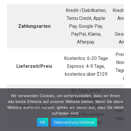
Kredit-/Debitkarten,
Kredit-/D
Temu Credit, Apple
Amazo
Zahlungsarten
Pay, Google Pay,
Ca
PayPal, Klarna,
Geschen
Afterpay.
Amazo
Prime: 
Kostenlos: 6-20 Tage
Non-Pr
Lieferzeit/Preis
Express: 4-9 Tage,
Tage, k
kostenlos über $129
übe
90 Tage, erste
30 
Wir verwenden Cookies, um sicherzustellen, dass wir Ihnen
Rücksendung
das beste Erlebnis auf unserer Website bieten. Wenn Sie diese
kost
Rückgaberecht
kostenlos, $7,99 +
Website weiterhin nutzen, gehen wir davon aus, dass Sie damit
Rückgab
zufrieden sind.
Steuer für weitere
meisten
Rücksendungen.
OK
Datenschutzrichtlinie