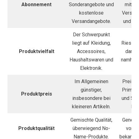
Abonnement
Sonderangebote und
mit sc
kostenlose
Versand
Versandangebote.
und An
Der Schwerpunkt
liegt auf Kleidung,
Riesige
Produktvielfalt
Accessoires,
darunt
Haushaltswaren und
namhaft
Elektronik.
Im Allgemeinen
Preise v
günstiger,
Prime-
Produktpreis
insbesondere bei
und Sal
kleineren Artikeln.
Rab
Gemischte Qualität,
Generel
Produktqualität
überwiegend No-
vor al
Name-Produkte.
bekannte