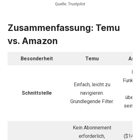
Quelle: Trustpilot
Zusammenfassung: Temu
vs. Amazon
Besonderheit
Temu
Ama
Rei
Funktio
Einfach, leicht zu
a
Schnittstelle
navigieren.
überwä
Grundlegende Filter.
sein. E
Fil
Kein Abonnement
Pr
erforderlich,
($14,9