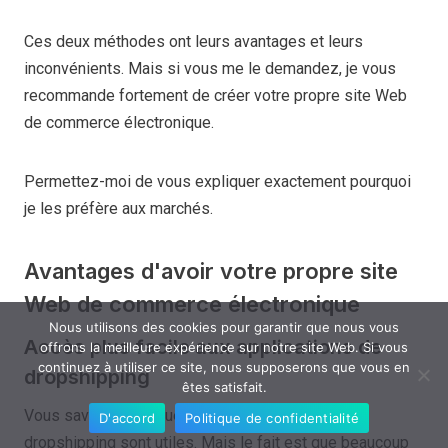
Ces deux méthodes ont leurs avantages et leurs
inconvénients. Mais si vous me le demandez, je vous
recommande fortement de créer votre propre site Web
de commerce électronique.
Permettez-moi de vous expliquer exactement pourquoi
je les préfère aux marchés.
Avantages d'avoir votre propre site
Web de commerce électronique
Nous utilisons des cookies pour garantir que nous vous
Accès plus facile aux applications de
offrons la meilleure expérience sur notre site Web. Si vous
continuez à utiliser ce site, nous supposerons que vous en
dropshipping
êtes satisfait.
Vous savez déjà à quel point les applications de
D'accord
Politique de confidentialité
dropshipping sont utiles. Mais le fait est que beaucoup