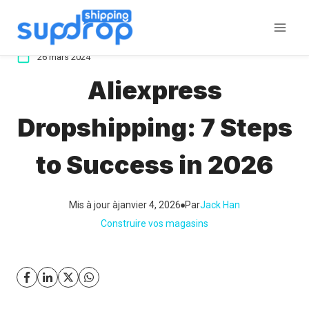
Aller
au
contenu
26 mars 2024
Aliexpress
Dropshipping: 7 Steps
to Success in 2026
Mis à jour à
janvier 4, 2026
Par
Jack Han
Construire vos magasins