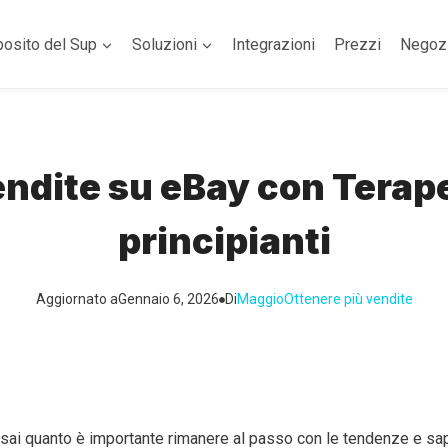
posito del Sup
Soluzioni
Integrazioni
Prezzi
Negoz
ndite su eBay con Terap
principianti
Aggiornato a
Gennaio 6, 2026
Di
Maggio
Ottenere più vendite
 sai quanto è importante rimanere al passo con le tendenze e s