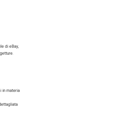
le di eBay,
getture.
ni in materia
dettagliata