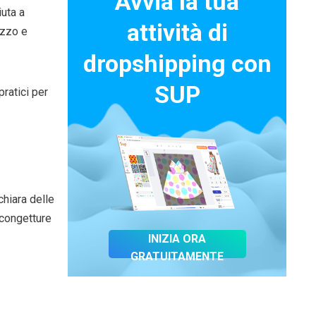
Avvia la tua
uta a
attività di
ezzo e
dropshipping con
SUP
ratici per
chiara delle
 congetture
INIZIA ORA
GRATUITAMENTE