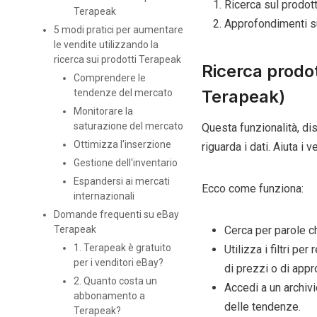
Ricerca sul prodot
Terapeak
Approfondimenti s
5 modi pratici per aumentare
le vendite utilizzando la
ricerca sui prodotti Terapeak
Ricerca prodot
Comprendere le
Terapeak)
tendenze del mercato
Monitorare la
saturazione del mercato
Questa funzionalità, di
Ottimizza l'inserzione
riguarda i dati. Aiuta i 
Gestione dell'inventario
Espandersi ai mercati
Ecco come funziona:
internazionali
Domande frequenti su eBay
Terapeak
Cerca per parole ch
1. Terapeak è gratuito
Utilizza i filtri pe
per i venditori eBay?
di prezzi o di app
2. Quanto costa un
Accedi a un archivi
abbonamento a
delle tendenze.
Terapeak?