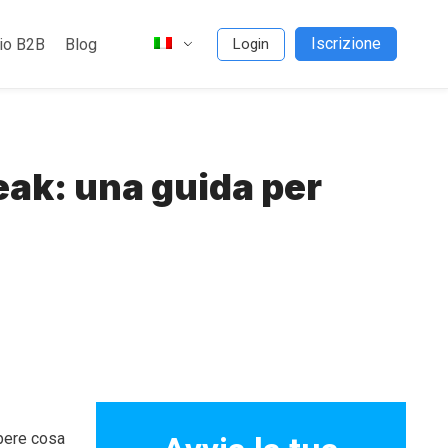
Iscrizione
io B2B
Blog
Login
eak: una guida per
apere cosa