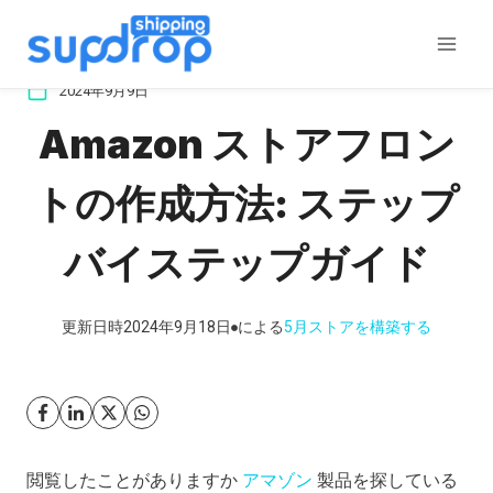
コ
ン
テ
2024年9月9日
ン
Amazon ストアフロン
ツ
に
トの作成方法: ステップ
ス
キ
バイステップガイド
ッ
プ
更新日時
2024年9月18日
による
5月
ストアを構築する
閲覧したことがありますか
アマゾン
製品を探している