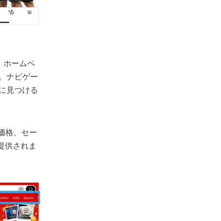
。ホームペ
。ナビゲー
に見つける
価格、セー
提供されま