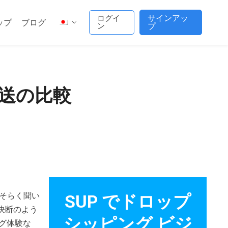
サインアッ
ログイ
ップ
ブログ
ン
プ
、配送の比較
おそらく聞い
SUP でドロップ
な決断のよう
シッピング ビジ
グ体験な