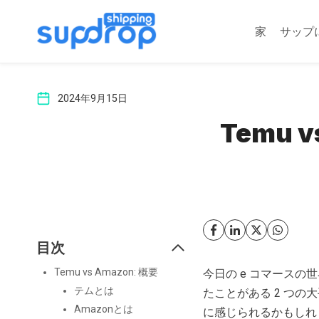
コ
ン
家
サップ
テ
ン
ツ
2024年9月15日
に
ス
Temu 
キ
ッ
プ
目次
Temu vs Amazon: 概要
今日の e コマース
テムとは
たことがある 2 つの大
Amazonとは
に感じられるかもしれ