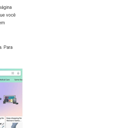
página
que você
bem
. Para