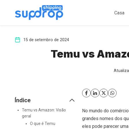
Ir
para
Casa
o
conteúdo
15 de setembro de 2024
Temu vs Amazo
Atualiz
Índice
Temu vs Amazon: Visão
No mundo do comércio e
geral
grandes nomes dos quai
O que é Temu
eles pode parecer uma 