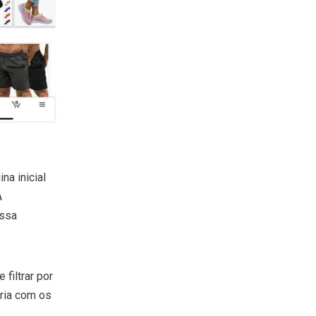
na inicial
A
ossa
filtrar por
ria com os