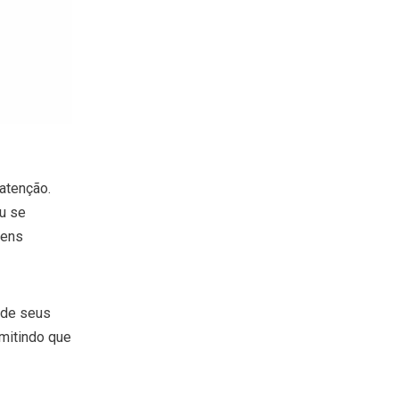
atenção.
u se
tens
 de seus
rmitindo que