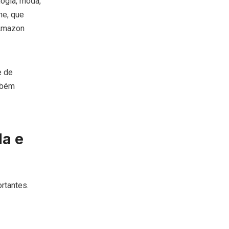
logia, moda,
me, que
 Amazon
e de
mbém
a e
rtantes.