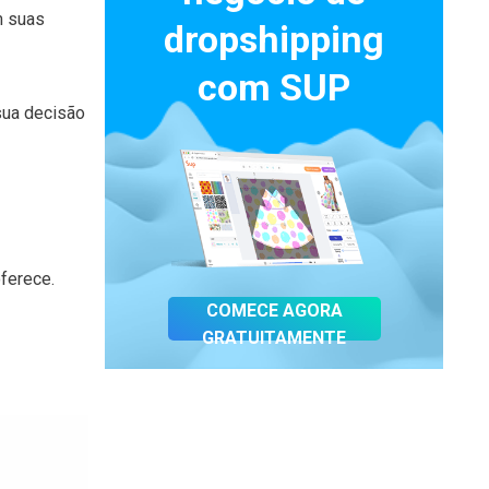
m suas
dropshipping
com SUP
sua decisão
ferece.
COMECE AGORA
GRATUITAMENTE