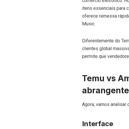
comércio eletrônico. H
itens essenciais para 
oferece remessa rápid
Music.
Diferentemente do Tem
clientes global massi
permite que vendedores
Temu vs Am
abrangente
Agora, vamos analisar 
Interface