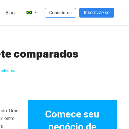
Inscrever-se
Blog
Conecte-se
ete comparados
melhores
odo. Dois
Comece seu
r entre
negócio de
os