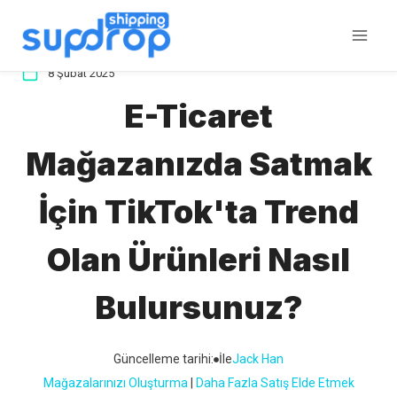
İçeriğe
atla
8 Şubat 2025
E-Ticaret
Mağazanızda Satmak
İçin TikTok'ta Trend
Olan Ürünleri Nasıl
Bulursunuz?
Güncelleme tarihi:
İle
Jack Han
Mağazalarınızı Oluşturma
 | 
Daha Fazla Satış Elde Etmek