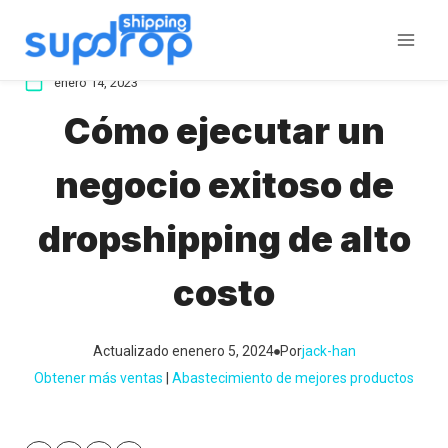
Saltar
al
contenido
enero 14, 2023
Cómo ejecutar un
negocio exitoso de
dropshipping de alto
costo
Actualizado en
enero 5, 2024
Por
jack-han
Obtener más ventas
 | 
Abastecimiento de mejores productos