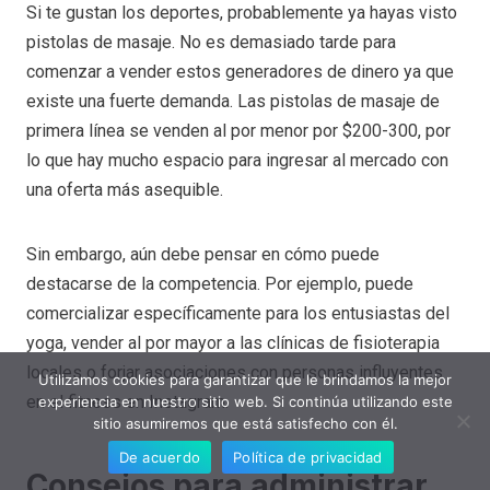
Si te gustan los deportes, probablemente ya hayas visto
pistolas de masaje. No es demasiado tarde para
comenzar a vender estos generadores de dinero ya que
existe una fuerte demanda. Las pistolas de masaje de
primera línea se venden al por menor por $200-300, por
lo que hay mucho espacio para ingresar al mercado con
una oferta más asequible.
Sin embargo, aún debe pensar en cómo puede
destacarse de la competencia. Por ejemplo, puede
comercializar específicamente para los entusiastas del
yoga, vender al por mayor a las clínicas de fisioterapia
locales o forjar asociaciones con personas influyentes
Utilizamos cookies para garantizar que le brindamos la mejor
en el fitness en Instagram.
experiencia en nuestro sitio web. Si continúa utilizando este
sitio asumiremos que está satisfecho con él.
De acuerdo
Política de privacidad
Consejos para administrar