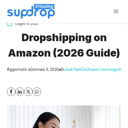
Salta
al
contenuto
Luglio 9, 2022
Dropshipping on
Amazon (2026 Guide)
Aggiornato a
Gennaio 5, 2026
Di
Jack Han
Costruisci i tuoi negozi