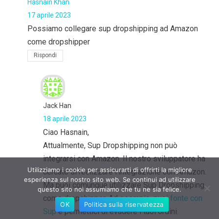
Hasnain Khan
17 aprile 2023
Possiamo collegare sup dropshipping ad Amazon
come dropshipper
Rispondi
Jack Han
18 aprile 2023
Ciao Hasnain,
Attualmente, Sup Dropshipping non può
integrarsi con Amazon. Il nostro sviluppatore ha
Utilizziamo i cookie per assicurarti di offrirti la migliore
cercato di realizzare l'integrazione con Amazon.
esperienza sul nostro sito web. Se continui ad utilizzare
Ma puoi comunque utilizzare Sup Dropshipping
questo sito noi assumiamo che tu ne sia felice.
come dropshipper. Ad esempio, puoi
fonte con
OK
Politica sulla riservatezza
Sup
e permettici di evadere i tuoi ordini.