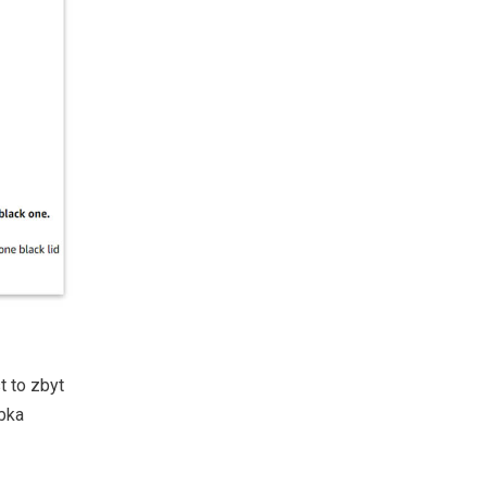
 to zbyt
bka