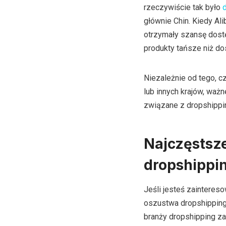
rzeczywiście tak było
d
głównie Chin. Kiedy Al
otrzymały szansę dostę
produkty tańsze niż do
Niezależnie od tego, 
lub innych krajów, waż
związane z dropshippi
Najczęstsz
dropshippi
Jeśli jesteś zaintere
oszustwa dropshippingow
branży dropshipping z