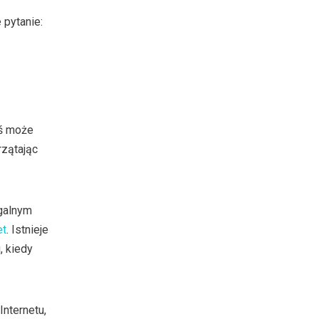
 pytanie:
oś może
rzątając
egalnym
et
. Istnieje
, kiedy
Internetu,