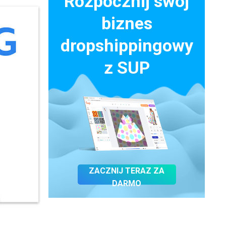
Rozpocznij swój
biznes
dropshippingowy
z SUP
ZACZNIJ TERAZ ZA
DARMO