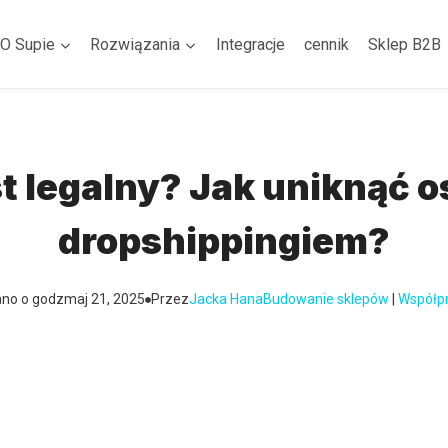
O Supie
Rozwiązania
Integracje
cennik
Sklep B2B
st legalny? Jak uniknąć 
dropshippingiem?
ano o godz
maj 21, 2025
Przez
Jacka Hana
Budowanie sklepów
 | 
Współp