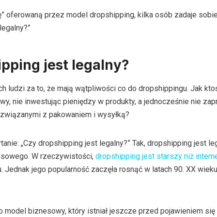
 oferowaną przez model dropshipping, kilka osób zadaje sobie
legalny?”
pping jest legalny?
h ludzi za to, że mają wątpliwości co do dropshippingu. Jak kt
wy, nie inwestując pieniędzy w produkty, a jednocześnie nie zap
 związanymi z pakowaniem i wysyłką?
anie: „Czy dropshipping jest legalny?” Tak, dropshipping jest l
esowego. W rzeczywistości,
dropshipping jest starszy niż intern
ku. Jednak jego popularność zaczęła rosnąć w latach 90. XX wieku
o model biznesowy, który istniał jeszcze przed pojawieniem się 