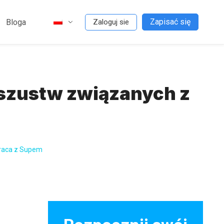
Zapisać się
Bloga
Zaloguj sie
oszustw związanych z
raca z Supem