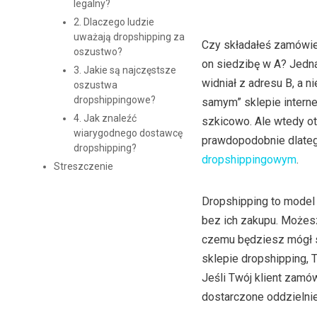
legalny?
2. Dlaczego ludzie
uważają dropshipping za
Czy składałeś zamówien
oszustwo?
on siedzibę w A? Jedn
3. Jakie są najczęstsze
widniał z adresu B, a 
oszustwa
dropshippingowe?
samym” sklepie interne
4. Jak znaleźć
szkicowo. Ale wtedy ot
wiarygodnego dostawcę
prawdopodobnie dlatego
dropshipping?
dropshippingowym
.
Streszczenie
Dropshipping to mode
bez ich zakupu. Możes
czemu będziesz mógł s
sklepie dropshipping,
Jeśli Twój klient zamó
dostarczone oddzielnie