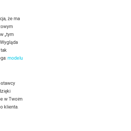
cja, że ma
ozowym
 w „tym
. Wygląda
 tak
ega:
modelu
ostawcy
zięki
nie w Twoim
 klienta.