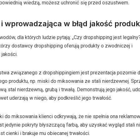
powiednią wiedzą, możesz uchronić się przed oszustwem.
 i wprowadzająca w błąd jakość produk
dów, dla których ludzie pytają: „Czy dropshipping jest legalny?
którzy dostawcy dropshipping oferują produkty o zwodniczej i
jakości.
twa związanego z dropshippingiem jest prezentacja pozornie 
nego produktu, np. miski do miksowania ze stali nierdzewnej. Sp
wą stal nierdzewną, grubą i trwałą. Demonstrują jego jakość, ud
awet uderzają w niego, aby podkreślić jego trwałość.
i do miksowania klienci odkrywają, że nie spełnia ona reklamo
est jedynie pokryty błyszczącą farbą, aby uzyskać wygląd stali n
st cienki i brakuje mu obiecanej trwałości.