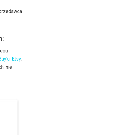
sprzedawca
m:
lepu
Bay'u
,
Etsy
,
h, nie