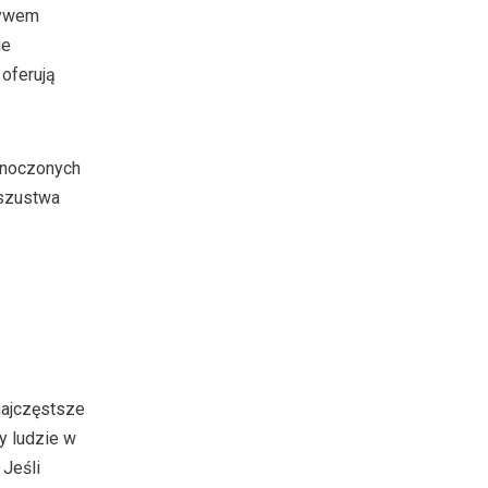
ływem
ie
oferują
dnoczonych
oszustwa
najczęstsze
y ludzie w
Jeśli