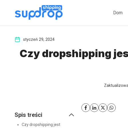
Przeskocz
do
Dom
treści
styczeń 29, 2024
Czy dropshipping je
Zaktualizow
Spis treści
Czy dropshipping jest