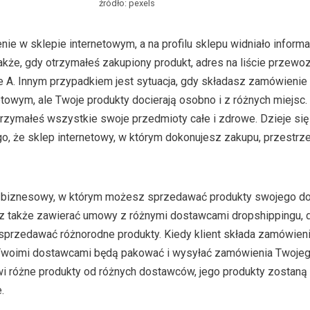
źródło: pexels
ie w sklepie internetowym, a na profilu sklepu widniało informa
akże, gdy otrzymałeś zakupiony produkt, adres na liście przew
nie A. Innym przypadkiem jest sytuacja, gdy składasz zamówienie
towym, ale Twoje produkty docierają osobno i z różnych miejsc
rzymałeś wszystkie swoje przedmioty całe i zdrowe. Dzieje się
, że sklep internetowy, w którym dokonujesz zakupu, przestrz
l biznesowy, w którym możesz sprzedawać produkty swojego d
z także zawierać umowy z różnymi dostawcami dropshippingu, d
przedawać różnorodne produkty. Kiedy klient składa zamówie
 Twoimi dostawcami będą pakować i wysyłać zamówienia Twojego
wi różne produkty od różnych dostawców, jego produkty zostaną
.