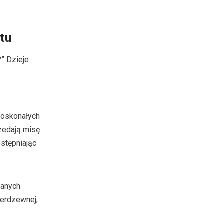
tu
” Dzieje
doskonałych
rzedają misę
ostępniając
wanych
ierdzewnej,