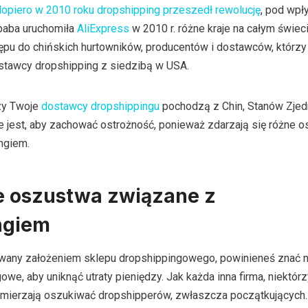
opiero w 2010 roku dropshipping przeszedł rewolucję
, pod wp
ibaba uruchomiła
AliExpress
w 2010 r. różne kraje na całym świec
pu do chińskich hurtowników, producentów i dostawców, którzy 
stawcy dropshipping z siedzibą w USA.
czy Twoje
dostawcy dropshippingu
pochodzą z Chin, Stanów Zje
ne jest, aby zachować ostrożność, ponieważ zdarzają się różne 
ngiem.
e oszustwa związane z
ngiem
sowany założeniem sklepu dropshippingowego, powinieneś znać 
e, aby uniknąć utraty pieniędzy. Jak każda inna firma, niektórz
amierzają oszukiwać dropshipperów, zwłaszcza początkujących. 