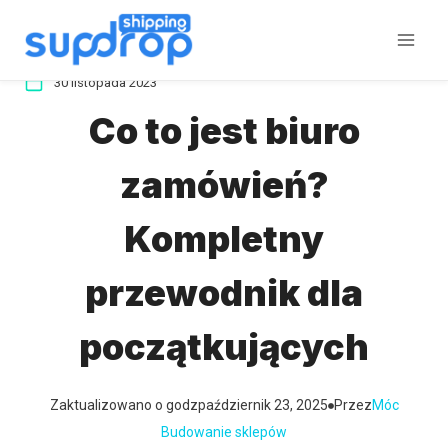
Przeskocz
do
treści
30 listopada 2023
Co to jest biuro
zamówień?
Kompletny
przewodnik dla
początkujących
Zaktualizowano o godz
październik 23, 2025
Przez
Móc
Budowanie sklepów