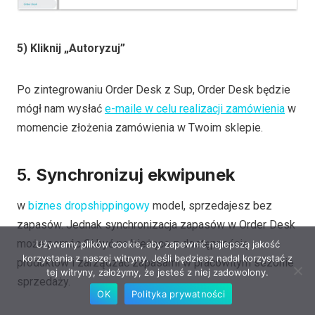
5) Kliknij „Autoryzuj”
Po zintegrowaniu Order Desk z Sup, Order Desk będzie
mógł nam wysłać
e-maile w celu realizacji zamówienia
w
momencie złożenia zamówienia w Twoim sklepie.
5.
Synchronizuj ekwipunek
w
biznes dropshippingowy
model, sprzedajesz bez
zapasów. Jednak synchronizacja zapasów w Order Desk
może pomóc Ci być na bieżąco z dostępnością
Używamy plików cookie, aby zapewnić najlepszą jakość
korzystania z naszej witryny. Jeśli będziesz nadal korzystać z
produktów i zarządzać zapasami w pracowitym sezonie
tej witryny, założymy, że jesteś z niej zadowolony.
sprzedaży.
OK
Polityka prywatności