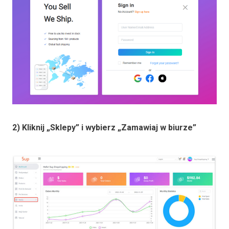
2) Kliknij „Sklepy” i wybierz „Zamawiaj w biurze”