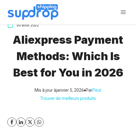
Aller
au
contenu
30 août 2022
Aliexpress Payment
Methods: Which Is
Best for You in 2026
Mis à jour à
janvier 5, 2026
Par
Peut
Trouver de meilleurs produits