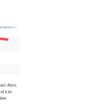
act. Alors,
t à lui
iée.