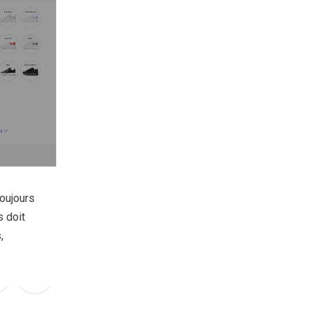
toujours
s doit
,