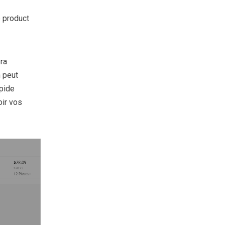
e product
ra
n peut
apide
oir vos