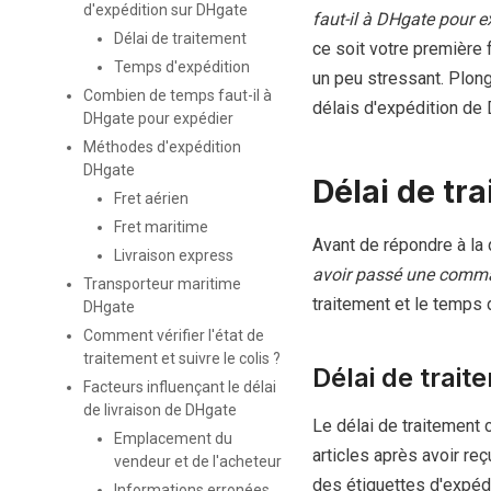
d'expédition sur DHgate
faut-il à DHgate pour e
Délai de traitement
ce soit votre première 
Temps d'expédition
un peu stressant. Plon
Combien de temps faut-il à
délais d'expédition de
DHgate pour expédier
Méthodes d'expédition
DHgate
Délai de tr
Fret aérien
Fret maritime
Avant de répondre à la 
Livraison express
avoir passé une comm
Transporteur maritime
traitement et le temps 
DHgate
Comment vérifier l'état de
traitement et suivre le colis ?
Délai de trai
Facteurs influençant le délai
de livraison de DHgate
Le délai de traitement 
Emplacement du
articles après avoir re
vendeur et de l'acheteur
des étiquettes d'expéd
Informations erronées