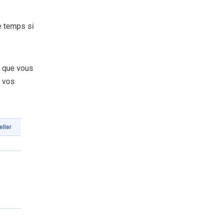
e temps si
, que vous
s vos