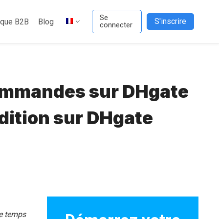
Se
S'inscrire
ique B2B
Blog
connecter
commandes sur DHgate
édition sur DHgate
e temps