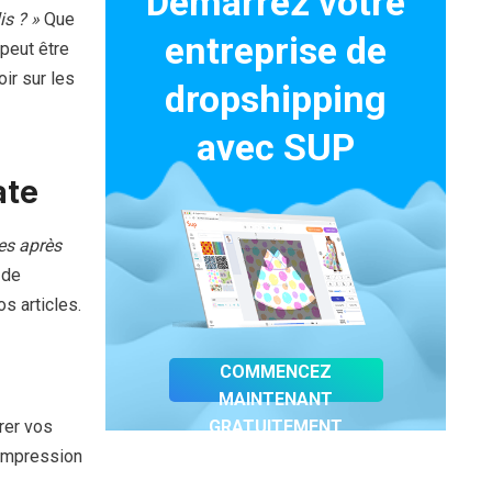
Démarrez votre
s ? »
Que
entreprise de
peut être
ir sur les
dropshipping
avec SUP
ate
es après
 de
s articles.
COMMENCEZ
MAINTENANT
rer vos
GRATUITEMENT
'impression