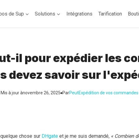
pos de Sup
Solutions
Intégrations
Tarification
Bout
ut-il pour expédier les 
s devez savoir sur l'exp
Mis à jour à
novembre 26, 2025
Par
Peut
Expédition de vos commandes
 quelque chose sur
DHgate
et je me suis demandé,
« Combien d