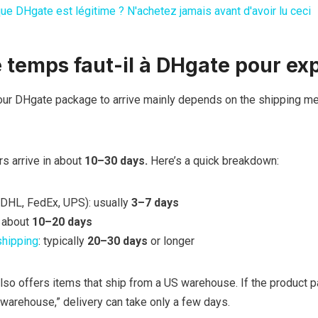
ue DHgate est légitime ? N'achetez jamais avant d'avoir lu ceci
temps faut-il à DHgate pour ex
your DHgate package to arrive mainly depends on the shipping m
rs arrive in about
10–30 days.
Here’s a quick breakdown:
DHL, FedEx, UPS): usually
3–7 days
: about
10–20 days
hipping
: typically
20–30 days
or longer
lso offers items that ship from a US warehouse. If the product 
warehouse,” delivery can take only a few days.