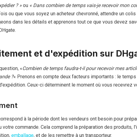
xpédier ? »
ou
« Dans combien de temps vais-je recevoir mon coli
fois ou que vous soyez un acheteur chevronné, attendre un colis 
geons dans les détails et apprenons tout ce que vous devez savo
 DHgate.
aitement et d'expédition sur DHg
question, «
Combien de temps faudra-t-il pour recevoir mes articl
ande ?
« Prenons en compte deux facteurs importants : le temps
d'expédition. Ceux-ci déterminent le moment où vous recevrez vo
tement
correspond à la période dont les vendeurs ont besoin pour prépa
çu votre commande. Cela comprend la préparation des produits, l
ition,
emballage
, et de les remettre à un transporteur.