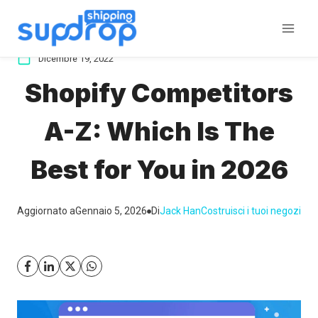
Salta
al
contenuto
Dicembre 19, 2022
Shopify Competitors
A-Z: Which Is The
Best for You in 2026
Aggiornato a
Gennaio 5, 2026
Di
Jack Han
Costruisci i tuoi negozi