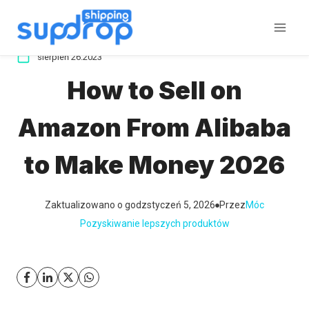
Przeskocz
do
treści
sierpień 26.2023
How to Sell on
Amazon From Alibaba
to Make Money 2026
Zaktualizowano o godz
styczeń 5, 2026
Przez
Móc
Pozyskiwanie lepszych produktów