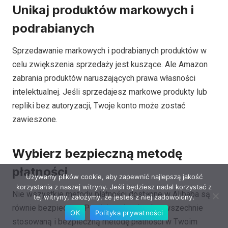
Unikaj produktów markowych i
podrabianych
Sprzedawanie markowych i podrabianych produktów w
celu zwiększenia sprzedaży jest kuszące. Ale Amazon
zabrania produktów naruszających prawa własności
intelektualnej. Jeśli sprzedajesz markowe produkty lub
repliki bez autoryzacji, Twoje konto może zostać
zawieszone.
Wybierz bezpieczną metodę
płatności
Używamy plików cookie, aby zapewnić najlepszą jakość
korzystania z naszej witryny. Jeśli będziesz nadal korzystać z
Nie wszystkie metody płatności dostępne w Alibaba są
tej witryny, założymy, że jesteś z niej zadowolony.
równie bezpieczne. Powinieneś wybrać powszechnie
OK
Polityka prywatności
stosowaną i bezpieczną metodę płatności w Twoim