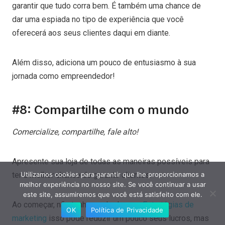
garantir que tudo corra bem. É também uma chance de
dar uma espiada no tipo de experiência que você
oferecerá aos seus clientes daqui em diante.
Além disso, adiciona um pouco de entusiasmo à sua
jornada como empreendedor!
#8: Compartilhe com o mundo
Comercialize, compartilhe, fale alto!
Apresente sua loja de todas as maneiras possíveis para
ter a melhor chance de garantir clientes.
Utilizamos cookies para garantir que lhe proporcionamos a
melhor experiência no nosso site. Se você continuar a usar
este site, assumiremos que você está satisfeito com ele.
Ao começar, não tenha medo de usar
Estratégias de
OK
Política de Privacidade
marketing
isso pode reduzir um pouco seus lucros, mas