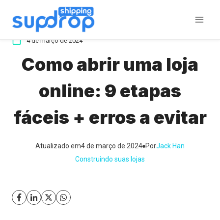
Ir
para
o
4 de março de 2024
conteúdo
Como abrir uma loja
online: 9 etapas
fáceis + erros a evitar
Atualizado em
4 de março de 2024
Por
Jack Han
Construindo suas lojas