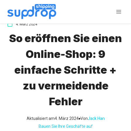
Zum
Inhalt
springen
4. März 2024
So eröffnen Sie einen
Online-Shop: 9
einfache Schritte +
zu vermeidende
Fehler
Aktualisiert am
4. März 2024
Von
Jack Han
Bauen Sie Ihre Geschäfte auf