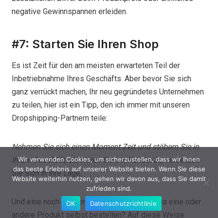
negative Gewinnspannen erleiden.
#7: Starten Sie Ihren Shop
Es ist Zeit für den am meisten erwarteten Teil der
Inbetriebnahme Ihres Geschäfts. Aber bevor Sie sich
ganz verrückt machen, Ihr neu gegründetes Unternehmen
zu teilen, hier ist ein Tipp, den ich immer mit unseren
Dropshipping-Partnern teile:
Nehmen Sie sich einen Moment Zeit und stöbern Sie in
Ihrem Geschäft, als wären Sie ein Kunde.
Ja, versetzen
Wir verwenden Cookies, um sicherzustellen, dass wir Ihnen
das beste Erlebnis auf unserer Website bieten. Wenn Sie diese
Sie sich in ihre Lage.
Website weiterhin nutzen, gehen wir davon aus, dass Sie damit
zufrieden sind.
Und eine noch bessere Idee: Warum nicht das eine oder
OK
Datenschutzrichtlinie
andere Produkt selbst bestellen? Auf diese Weise