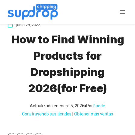
Saltar
al
contenido
junio 28, 2022
How to Find Winning
Products for
Dropshipping
2026(for Free)
Actualizado en
enero 5, 2026
Por
Puede
Construyendo sus tiendas
 | 
Obtener más ventas