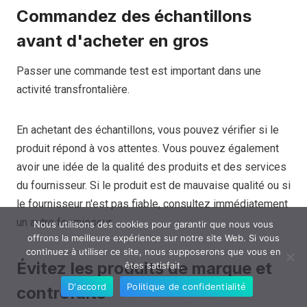
Commandez des échantillons
avant d'acheter en gros
Passer une commande test est important dans une
activité transfrontalière.
En achetant des échantillons, vous pouvez vérifier si le
produit répond à vos attentes. Vous pouvez également
avoir une idée de la qualité des produits et des services
du fournisseur. Si le produit est de mauvaise qualité ou si
le fournisseur n'est pas fiable, consultez immédiatement
un autre fournisseur.
Nous utilisons des cookies pour garantir que nous vous
offrons la meilleure expérience sur notre site Web. Si vous
continuez à utiliser ce site, nous supposerons que vous en
Évitez les produits de marque et
êtes satisfait.
D'accord
Politique de confidentialité
contrefaits