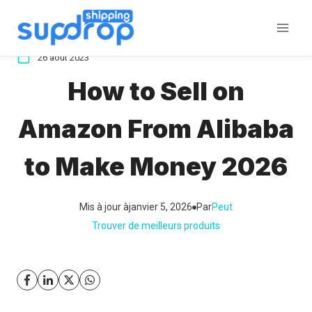
Aller
au
contenu
26 août 2023
How to Sell on
Amazon From Alibaba
to Make Money 2026
Mis à jour à
janvier 5, 2026
Par
Peut
Trouver de meilleurs produits