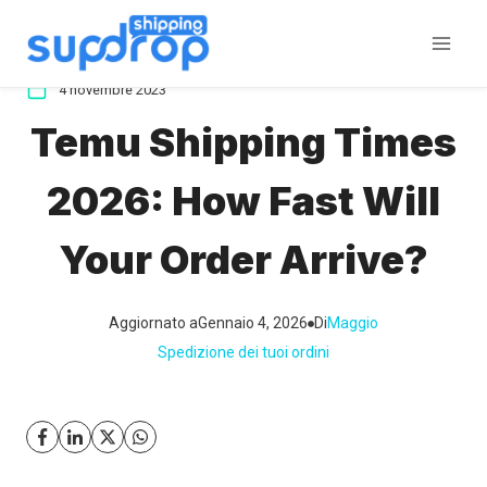
Salta
al
contenuto
4 novembre 2023
Temu Shipping Times
2026: How Fast Will
Your Order Arrive?
Aggiornato a
Gennaio 4, 2026
Di
Maggio
Spedizione dei tuoi ordini