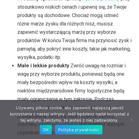
stosunkowo niskich cenach i upewnij się, że Twoje
produkty są dochodowe. Chociaż mogą istnieć
różne marże zysku dla różnych nisz, musisz
zapewnić wystarczającą marżę przy wyborze
produktów. W końcu Twoja firma ma przynosić zysk i
pamiętaj, aby pokryć inne koszty, takie jak marketing,
wysyłka, podatki itp.
Małe i lekkie produkty
Zwróć uwagę na rozmiar i
wagę przy wyborze produktu, ponieważ będą one
miały bezpośredni wpływ na koszty wysyłki, a
niektóre międzynarodowe firmy logistyczne będą
miały ograniczenia w tym zakresie. Podczas
procesu wyboru produktu staraj się nie wybierać
Używamy plików cookie, aby zapewnić najlepszą jakość
korzystania z naszej witryny. Jeśli będziesz nadal korzystać z
przedmiotów, które są duże i ciężkie. Oprócz
tej witryny, założymy, że jesteś z niej zadowolony.
rozmiaru,
kruchość produktu
jest również ważnym
OK
Polityka prywatności
czynnikiem do rozważenia.