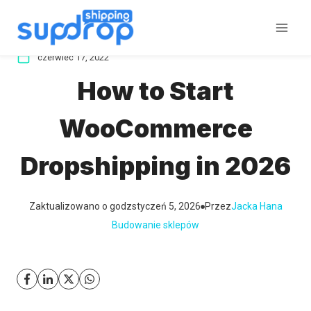
Przeskocz
do
treści
czerwiec 17, 2022
How to Start
WooCommerce
Dropshipping in 2026
Zaktualizowano o godz
styczeń 5, 2026
Przez
Jacka Hana
Budowanie sklepów