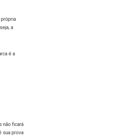
 própria
seja, a
rca é a
 não ficará
é sua prova