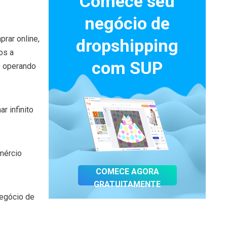
Comece seu
negócio de
rar online,
dropshipping
os a
com SUP
o
operando
r infinito
mércio
COMECE AGORA
GRATUITAMENTE
negócio de