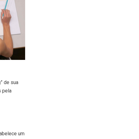
g” de sua
s pela
tabelece um