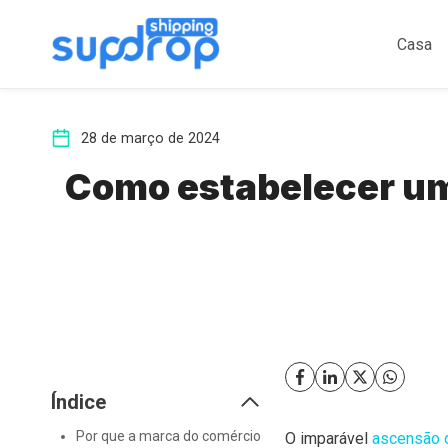
Ir
para
Casa
o
conteúdo
28 de março de 2024
Como estabelecer um
Índice
Por que a marca do comércio
O imparável
ascensão d