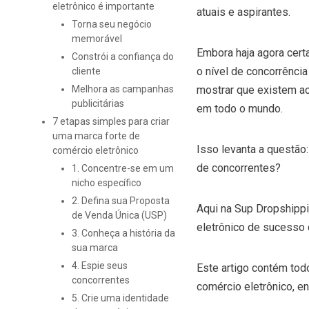
eletrônico é importante
atuais e aspirantes.
Torna seu negócio
memorável
Embora haja agora cer
Constrói a confiança do
o nível de concorrênci
cliente
Melhora as campanhas
mostrar que existem a
publicitárias
em todo o mundo.
7 etapas simples para criar
uma marca forte de
Isso levanta a questão:
comércio eletrônico
de concorrentes?
1. Concentre-se em um
nicho específico
2. Defina sua Proposta
Aqui na Sup Dropshipp
de Venda Única (USP)
eletrônico de sucesso q
3. Conheça a história da
sua marca
4. Espie seus
Este artigo contém tod
concorrentes
comércio eletrônico, e
5. Crie uma identidade