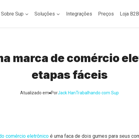
Sobre Sup
Soluções
Integrações
Preços
Loja B2B
a marca de comércio elet
etapas fáceis
Atualizado em
Por
Jack Han
Trabalhando com Sup
o comércio eletrônico
é uma faca de dois gumes para seus co