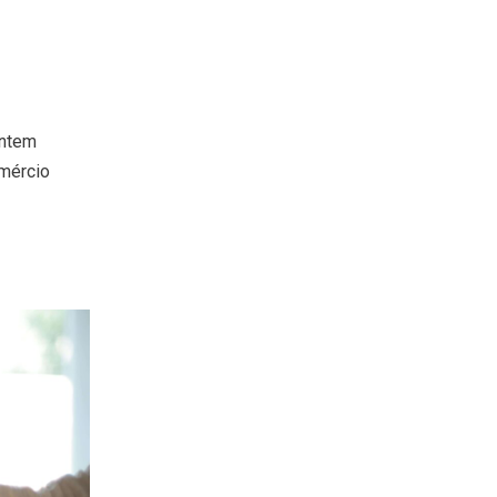
entem
mércio