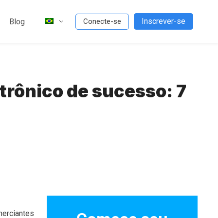
Inscrever-se
Blog
Conecte-se
rônico de sucesso: 7
merciantes