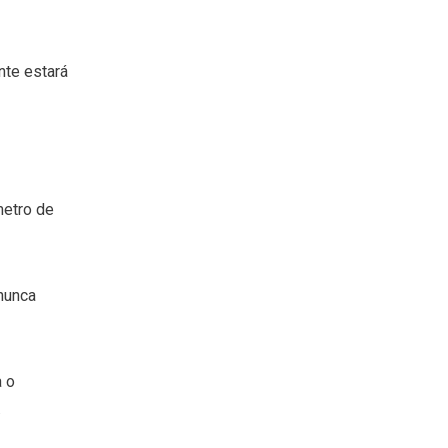
nte estará
metro de
nunca
 o
.