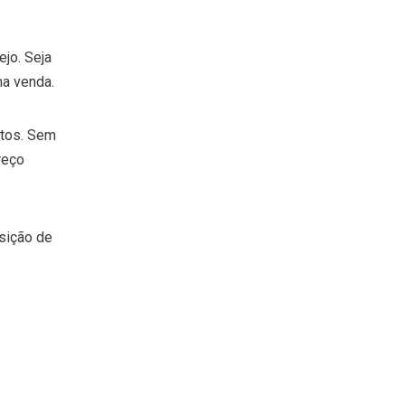
jo. Seja
ma venda.
utos. Sem
reço
sição de