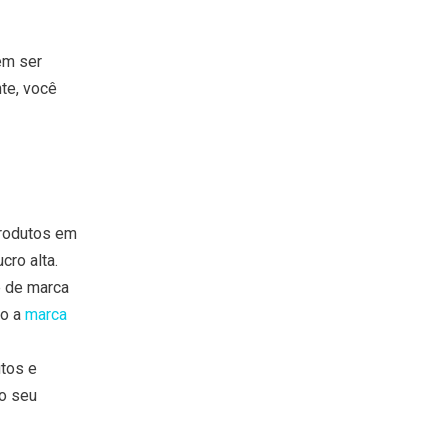
em ser
te, você
produtos em
ro alta.
e de marca
vo a
marca
utos e
 o seu