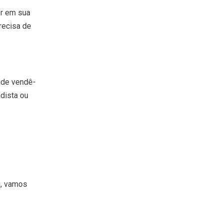
er em sua
precisa de
ide vendê-
dista ou
i, vamos