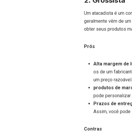
2.
Grossista
Um atacadista é um com
geralmente vêm de um f
obter seus produtos m
Prós
Alta margem de l
os de um fabrican
um preço razoável
produtos de mar
pode personalizar
Prazos de entreg
Assim, você pode 
Contras