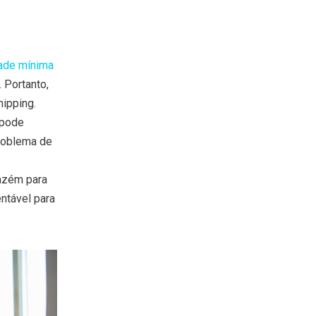
ade mínima
 Portanto,
ipping.
 pode
roblema de
azém para
ntável para