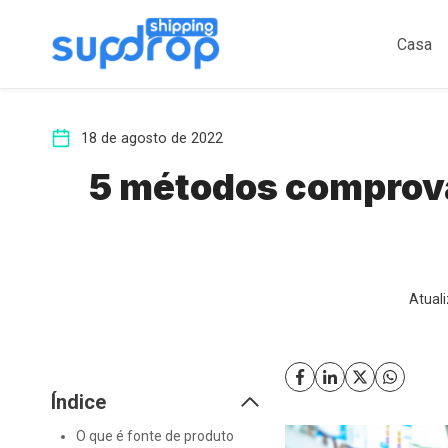
Ir
para
Casa
o
conteúdo
18 de agosto de 2022
5 métodos comprova
Atual
Índice
O que é fonte de produto