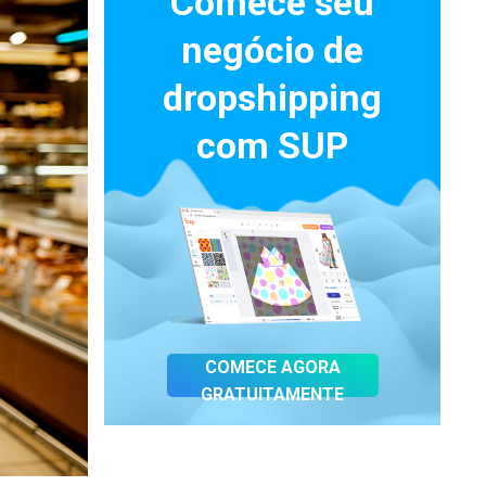
Comece seu
negócio de
dropshipping
com SUP
COMECE AGORA
GRATUITAMENTE