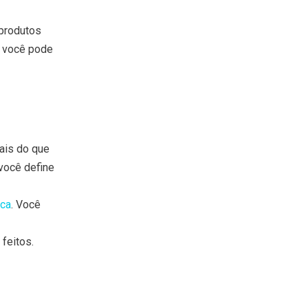
 produtos
, você pode
ais do que
você define
nca
. Você
feitos.