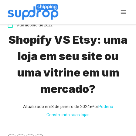
Ir
para
o
9 de agosto de 2022
conteúdo
Shopify VS Etsy: uma
loja em seu site ou
uma vitrine em um
mercado?
Atualizado em
8 de janeiro de 2024
Por
Poderia
Construindo suas lojas