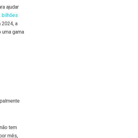
ra ajudar
2 bilhões
 2024, a
o uma gama
ipalmente
 não tem
 por mês,