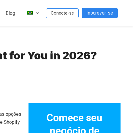
Inscrever-se
Blog
Conecte-se
t for You in 2026?
tas opções
Comece seu
 e Shopify
negócio de