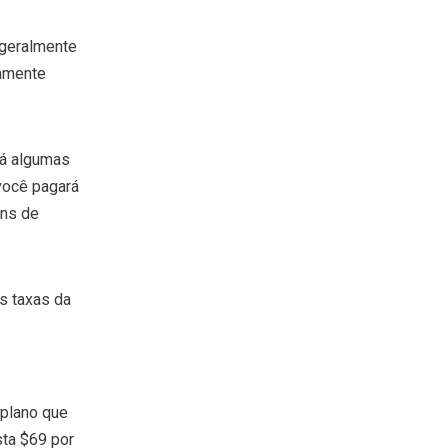
 geralmente
camente
Há algumas
 você pagará
ens de
As taxas da
 plano que
sta $69 por