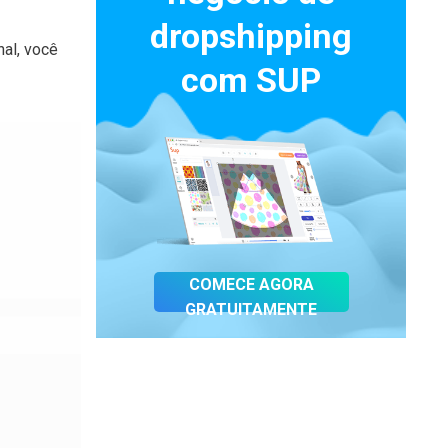
dropshipping
nal, você
com SUP
COMECE AGORA
GRATUITAMENTE