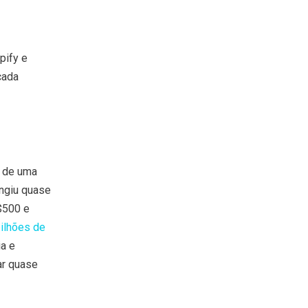
pify e
cada
u de uma
ingiu quase
$500 e
ilhões de
a e
ar quase