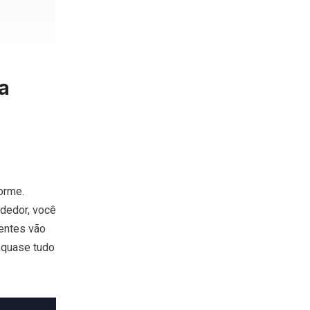
a
orme.
dedor, você
entes vão
 quase tudo