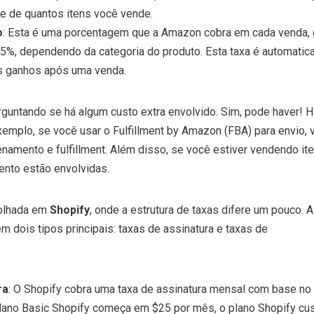
 de quantos itens você vende.
o
: Esta é uma porcentagem que a Amazon cobra em cada venda,
45%, dependendo da categoria do produto. Esta taxa é automati
s ganhos após uma venda.
guntando se há algum custo extra envolvido. Sim, pode haver! 
exemplo, se você usar o Fulfillment by Amazon (FBA) para envio,
namento e fulfillment. Além disso, se você estiver vendendo it
ento estão envolvidas.
 olhada em
Shopify
, onde a estrutura de taxas difere um pouco. 
m dois tipos principais: taxas de assinatura e taxas de
ra
: O Shopify cobra uma taxa de assinatura mensal com base no
plano Basic Shopify começa em $25 por mês, o plano Shopify cu