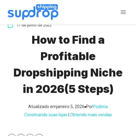
Ir
para
o
17 de junho de 2022
conteúdo
How to Find a
Profitable
Dropshipping Niche
in 2026(5 Steps)
Atualizado em
janeiro 5, 2026
Por
Poderia
Construindo suas lojas
 | 
Obtendo mais vendas