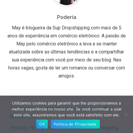
Poderia
May é blogueira da Sup Dropshipping com mais de 5
anos de experiência em comércio eletrônico. A paixão de
May pelo comércio eletrônico a leva a se manter
atualizada sobre as últimas tendências e a compartilhar
sua experiência com você por meio de seu blog. Nas
horas vagas, gosta de ler um romance ou conversar com
amigos.
Utilizamos cookies para garantir que lhe proporcionamos a
Anterior:
How to Use eBay Advanced Search: Best
melhor experiência no nosso site. Se você continuar a usar
este site, assumiremos que você está satisfeito com ele.
Guide(2026)
OK
Política de Privacidade
Próximo:
How to Start WooCommerce Dropshipping