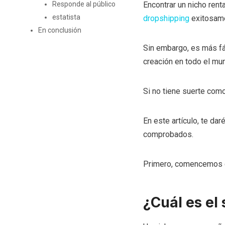
Encontrar un nicho rent
Responde al público
estatista
dropshipping
exitosame
En conclusión
Sin embargo, es más fác
creación en todo el mu
Si no tiene suerte como 
En este artículo, te dar
comprobados.
Primero, comencemos co
¿Cuál es el