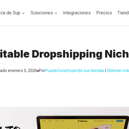
rca de Sup
Soluciones
Integraciones
Precios
Tien
fitable Dropshipping Nich
zado en
enero 5, 2026
Por
Puede
Construyendo sus tiendas
 | 
Obtener má