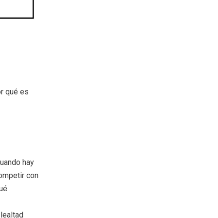
or qué es
cuando hay
ompetir con
qué
lealtad