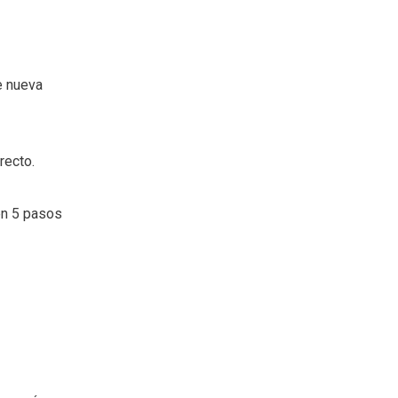
e nueva
recto.
 en 5 pasos