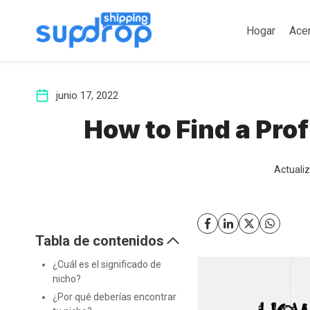
Saltar
al
Hogar
Ace
contenido
junio 17, 2022
How to Find a Pro
Actuali
Tabla de contenidos
¿Cuál es el significado de
nicho?
¿Por qué deberías encontrar