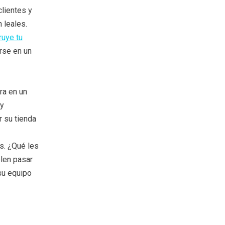
clientes y
 leales.
ruye tu
irse en un
ra en un
y
 su tienda
s. ¿Qué les
elen pasar
su equipo