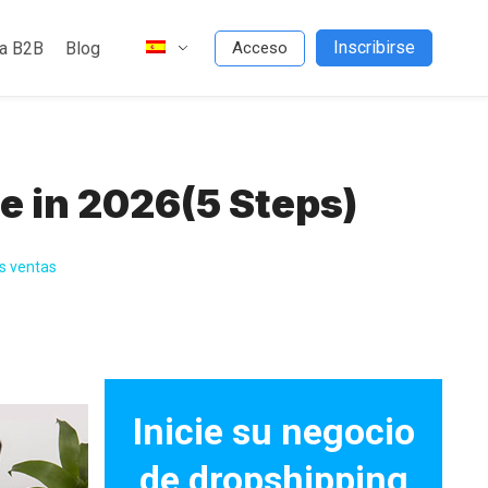
Inscribirse
da B2B
Blog
Acceso
e in 2026(5 Steps)
s ventas
Inicie su negocio
de dropshipping